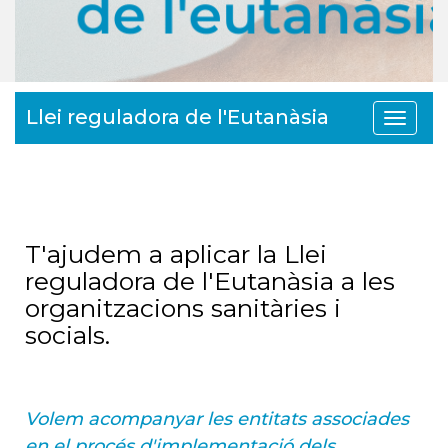
Llei reguladora de l'Eutanàsia
Toggle
navigat
T'ajudem a aplicar la Llei
reguladora de l'Eutanàsia a les
organitzacions sanitàries i
socials.
Volem
acompanyar les entitats associades
en el procés d'implementació dels