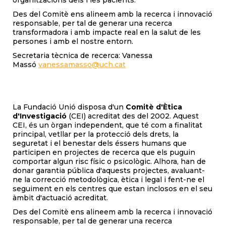
organitzacions dels i les pacients.
Des del Comitè ens alineem amb la recerca i innovació
responsable, per tal de generar una recerca
transformadora i amb impacte real en la salut de les
persones i amb el nostre entorn.
Secretaria tècnica de recerca: Vanessa
Massó
vanessamasso@uch.cat
La Fundació Unió disposa d'un
Comitè d'Ètica
d'Investigació
(CEI) acreditat des del 2002. Aquest
CEI, és un òrgan independent, que té com a finalitat
principal, vetllar per la protecció dels drets, la
seguretat i el benestar dels éssers humans que
participen en projectes de recerca que els puguin
comportar algun risc físic o psicològic. Alhora, han de
donar garantia pública d'aquests projectes, avaluant-
ne la correcció metodològica, ètica i legal i fent-ne el
seguiment en els centres que estan inclosos en el seu
àmbit d'actuació acreditat.
Des del Comitè ens alineem amb la recerca i innovació
responsable, per tal de generar una recerca