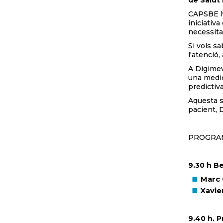
de Salut 
CAPSBE h
iniciativ
necessita
Si vols sa
l'atenció,
A Digimev
una medic
predictiv
Aquesta s
pacient, 
PROGRA
9.30 h B
Marc 
Xavier
9.40 h. 