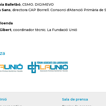
ia Balletbó
,
CSMO
.
DIGIMEVO
a Sans
,
d
irectora
CAP
Borrell
.
C
onsorci d'Atenció Primària de 
Cloenda
,
Gibert
,
c
oordinador
tècnic. La Fundació Unió
za
Unió
Sala de prensa