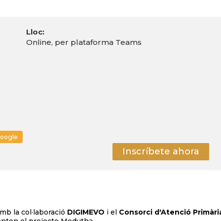
Lloc:
Online, per plataforma Teams
google
Inscríbete ahora
amb la col·laboració
DIGIMEVO
i el
C
onsorci d'Atenció Primàri