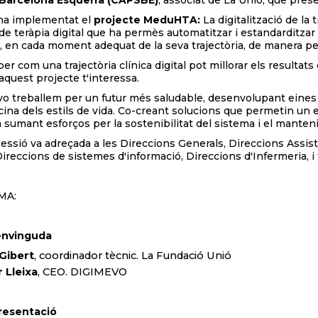
Barcelona Esquerra (
CAPSBE)
, associat de La Unió, que pre
a implementat el
projecte MeduHTA:
La digitalització de la
a de teràpia digital que ha permès automatitzar i estandarditza
, en cada moment adequat de la seva trajectòria, de manera pe
ber com una trajectòria clínica digital pot millorar els resultats
 aquest projecte t'interessa.
o treballem per un futur més saludable, desenvolupant eines d
ina dels estils de vida. Co-creant solucions que permetin un en
a sumant esforços per la sostenibilitat del sistema i el manten
essió va adreçada a les Direccions Generals, Direccions
Assist
Direccions de sistemes d'informació, Direccions d'Infermeria, i 
MA:
envinguda
Gibert
,
c
oordinador
tècnic. La Fundació Unió
 Lleixa
, CEO. DIGIMEVO
Presentació