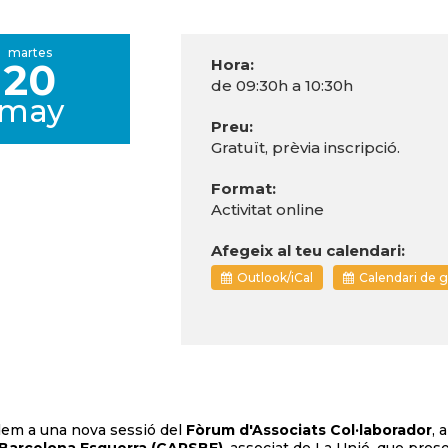
martes
20
Hora:
de 09:30h a 10:30h
may
Preu:
Gratuït, prèvia inscripció.
Format:
Activitat online
Afegeix al teu calendari:
Outlook/iCal
Calendari de 
em a una nova sessió del
Fòrum d'Associats Col·laborador
, 