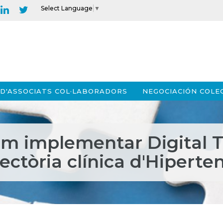
Select Language
▼
D'ASSOCIATS COL·LABORADORS
NEGOCIACIÓN COLE
m implementar Digital Th
jectòria clínica d'Hiperte