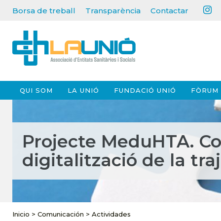
Borsa de treball
Transparència
Contactar
QUI SOM
LA UNIÓ
FUNDACIÓ UNIÓ
FÒRUM 
Projecte MeduHTA. Co
digitalització de la tra
Inicio
>
Comunicación
>
Actividades