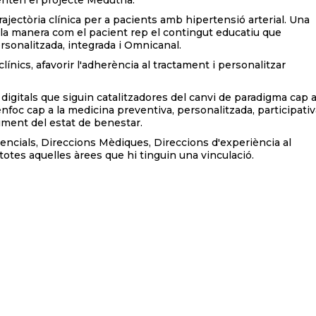
senten el projecte Medutha.
 trajectòria clínica per a pacients amb hipertensió arterial. Una
r la manera com el pacient rep el contingut educatiu que
rsonalitzada, integrada i Omnicanal.
 clínics, afavorir l'adherència al tractament i personalitzar
igitals que siguin catalitzadores del canvi de paradigma cap 
foc cap a la medicina preventiva, personalitzada, participativ
iment del estat de benestar.
encial
s
,
Direccions Mèdiques, Direccions d'experiència al
totes aquelles àrees que hi tinguin una vinculació.