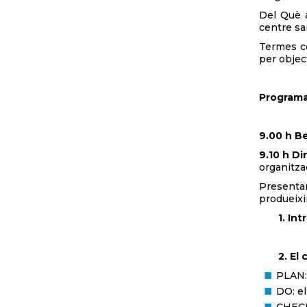
Del Què a
centre san
Termes co
per object
Programa
9.00 h B
9.10 h D
organitzac
Presentar
produeixi
1. Intro
2. El
PLAN: 
DO: el