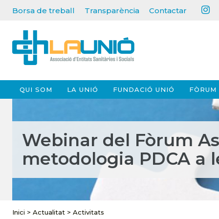
Borsa de treball
Transparència
Contactar
QUI SOM
LA UNIÓ
FUNDACIÓ UNIÓ
FÒRUM 
Webinar del Fòrum Ass
metodologia PDCA a le
Inici
>
Actualitat
>
Activitats