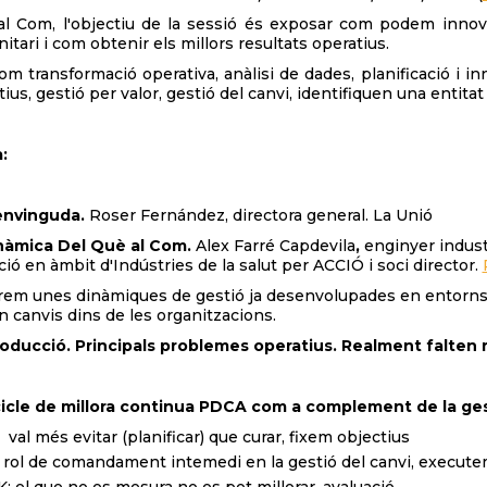
l Com, l'objectiu de la sessió és exposar com podem innovar
itari i com obtenir els millors resultats operatius.
m transformació operativa, anàlisi de dades, planificació i in
ius, gestió per valor, gestió del canvi, identifiquen una entit
:
envinguda.
Roser Fernández, directora general. La Unió
inàmica Del Què al Com.
Alex Farré Capdevila
,
enginyer indust
ió en àmbit d'Indústries de la salut per ACCIÓ i soci director.
em unes dinàmiques de gestió ja desenvolupades en entorns i
n canvis dins de les organitzacions.
ducció. Principals problemes operatius. Realment falten 
 cicle de millora continua PDCA com a complement de la gest
val més evitar (planificar) que curar, fixem objectius
 rol de comandament intemedi en la gestió del canvi, execut