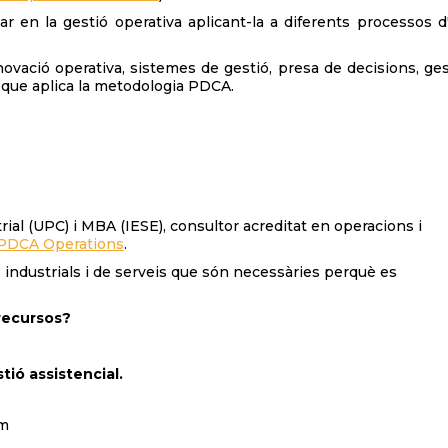
 en la gestió operativa aplicant-la a diferents processos d
novació operativa, sistemes de gestió, presa de decisions, ges
at que aplica la metodologia PDCA.
rial (UPC) i MBA (IESE), consultor acreditat en operacions i
PDCA Operations
.
ndustrials i de serveis que són necessàries perquè es
recursos?
ió assistencial.
em