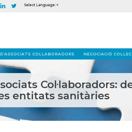
Select Language
▼
D'ASSOCIATS COL·LABORADORS
NEGOCIACIÓ COL·LEC
ociats Col·laboradors: d
s entitats sanitàries