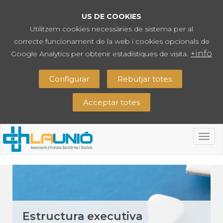
US DE COOKIES
Utilitzem cookies necessàries de sistema per al
correcte funcionament de la web i cookies opcionals de
+info
Google Analytics per obtenir estadístiques de visita.
Configurar
Rebutjar totes
Acceptar totes
Togg
navig
Estructura executiva