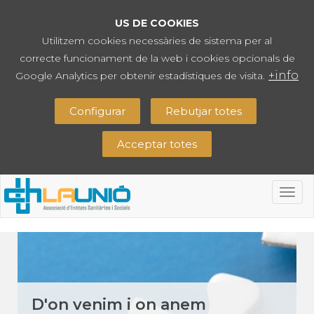
US DE COOKIES
Utilitzem cookies necessàries de sistema per al
correcte funcionament de la web i cookies opcionals de
+info
Google Analytics per obtenir estadístiques de visita.
Configurar
Rebutjar totes
Acceptar totes
Togg
navig
D'on venim i on anem