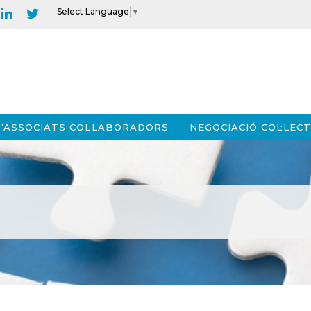
Select Language
▼
'ASSOCIATS COL·LABORADORS
NEGOCIACIÓ COL·LECT