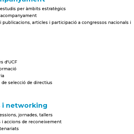
 estudis per àmbits estratègics
 d'acompanyament
publicacions, articles i participació a congressos nacionals i
és d'UCF
ormació
ia
 de selecció de directius
s i networking
essions, jornades, tallers
 i accions de reconeixement
tenariats