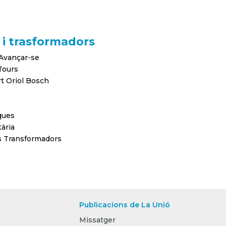
 i trasformadors
 Avançar-se
Tours
t Oriol Bosch
ques
ària
es Transformadors
Publicacions de La Unió
Missatger