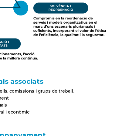
als associats
lls, comissions i grups de treball.
nent
als
ral i econòmic
ompanyament