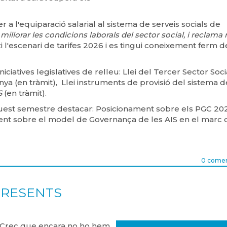
r a l'equiparació salarial al sistema de serveis socials de
llorar les condicions laborals del sector social, i reclama 
'escenari de tarifes 2026 i es tingui coneixement ferm d
ciatives legislatives de relleu:
Llei del Tercer Sector Soci
nya (en tràmit),
Llei instruments de provisió del sistema d
S
(en tràmit).
uest semestre destacar: Posicionament sobre els PGC 20
nt sobre el model de Governança de les AIS en el marc 
0 comen
PRESENTS
a. Crec que encara no ho hem