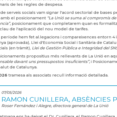
inaris de les regles de despesa.
 de serveis socials vam signar l'acord sectorial de bases pe
 amb el posicionament
“La Unió se suma al compromís de mi
ència”,
posicionament que completarem quan es formalitzi l
lau de l'aplicació del nou model de tarifes.
període hem fet al.legacions i compareixences entorn 4 ini
ya (aprovada), Llei d'Economia Social i Sanitària de Catalu
ials (en tràmit),
Llei de Gestión Pública e Integridad del SN
icionaments propositius més rellevants de La Unió en aq
nsable davant uns pressupostos insuficients”,
i
Posicioname
alut de Catalunya.
2026
tramesa als associats recull informació detallada.
07/05/2026
RAMON CUNILLERA, ABSÈNCIES 
Roser Fernández i Alegre, directora general de La Unió
tmana ens ha deixat el Dr. Cunillera, el Ramon Cuniller