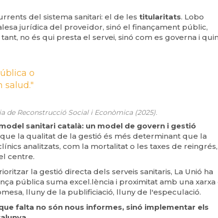
rents del sistema sanitari: el de les
titularitats
. Lobo
lesa jurídica del proveïdor, sinó el finançament públic,
 tant, no és qui presta el servei, sinó com es governa i qui
ública o
 salud."
 Reconstrucció Social i Econòmica (2025).
 model sanitari català: un model de govern i gestió
ue la qualitat de la gestió és més determinant que la
clínics analitzats, com la mortalitat o les taxes de reingrés
del centre.
ioritzar la gestió directa dels serveis sanitaris, La Unió ha
ança pública suma excel.lència i proximitat amb una xarxa
omesa, lluny de la publificiació, lluny de l'especulació.
que falta no són nous informes, sinó implementar els
talunya.