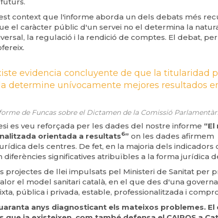
 futurs.
st context que l'informe aborda un dels debats més recur
e el caràcter públic d'un servei no el determina la natura
iversal, la regulació i la rendició de comptes. El debat, per
ofereix.
iste evidencia concluyente de que la titularidad p
da determine unívocamente mejores resultados en
 Funcas sobre el Dictamen de la Comissió Parlamentària de
si es veu reforçada per les dades del nostre informe
“El
6
nalitzada orientada a resultats
”
on les dades afirmem q
 jurídica dels centres. De fet, en la majoria dels indicadors 
 diferències significatives atribuïbles a la forma jurídica 
s projectes de llei impulsats pel Ministeri de Sanitat per pr
alor el model sanitari català, en el que des d'una govern
ixta, pública i privada, estable, professionalitzada i compr
aranta anys diagnosticant els mateixos problemes. El 
 que ja existeixen, com també defensa el CAIROS a Ca