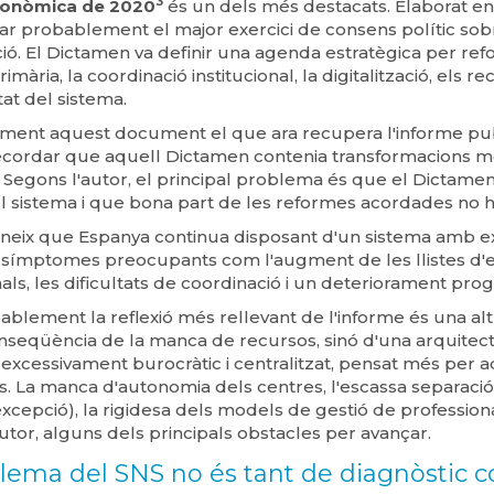
3
Econòmica de 2020
és un dels més destacats. Elaborat e
r probablement el major exercici de consens polític sobr
ió. El Dictamen va definir una agenda estratègica per refor
rimària, la coordinació institucional, la digitalització, els 
itat del sistema.
ament aquest document el que ara recupera l'informe pu
ecordar que aquell Dictamen contenia transformacions mo
Segons l'autor, el principal problema és que el Dictamen
el sistema i que bona part de les reformes acordades no 
eix que Espanya continua disposant d'un sistema amb excel
símptomes preocupants com l'augment de les llistes d'es
als, les dificultats de coordinació i un deteriorament pro
blement la reflexió més rellevant de l'informe és una alt
seqüència de la manca de recursos, sinó d'una arquitectu
xcessivament burocràtic i centralitzat, pensat més per a
. La manca d'autonomia dels centres, l'escassa separació
excepció), la rigidesa dels models de gestió de professio
utor, alguns dels principals obstacles per avançar.
blema del SNS no és tant de diagnòstic 