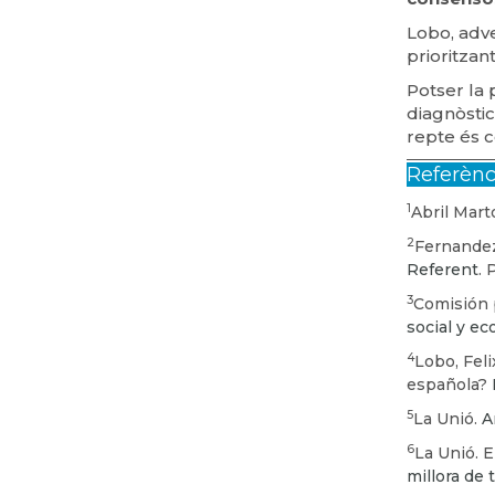
Lobo, adv
prioritzan
Potser la 
diagnòstic
repte és c
Referènc
1
Abril Mart
2
Fernandez,
Referent
. 
3
Comisión 
social y e
4
Lobo, Fel
española?
5
La Unió.
A
6
La Unió. E
millora de 