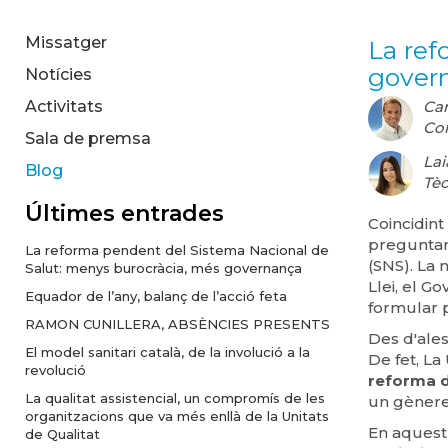
Missatger
La ref
gover
Notícies
Activitats
Car
Con
Sala de premsa
Lai
Blog
Tèc
Últimes entrades
Coincidin
preguntar
La reforma pendent del Sistema Nacional de
(SNS). La 
Salut: menys burocràcia, més governança
Llei, el Go
Equador de l’any, balanç de l’acció feta
formular 
RAMON CUNILLERA, ABSÈNCIES PRESENTS
Des d'ales
El model sanitari català, de la involució a la
De fet, La
revolució
reforma d
La qualitat assistencial, un compromís de les
un gènere 
organitzacions que va més enllà de la Unitats
En aquest 
de Qualitat