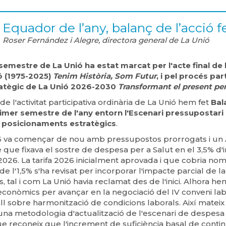
Equador de l’any, balanç de l’acció f
Roser Fernández i Alegre, directora general de La Unió
semestre de La Unió ha estat marcat per l'acte final de 
ó (1975-2025)
Tenim Història, Som Futur
, i pel procés par
atègic de La Unió 2026-2030
Transformant el present per 
de l'activitat participativa ordinària de La Unió hem fet
Bal
imer semestre de l'any entorn l'Escenari pressupostari 
s posicionaments estratègics
.
6 va començar de nou amb pressupostos prorrogats i un
que fixava el sostre de despesa per a Salut en el 3,5% d
026. La tarifa 2026 inicialment aprovada i que cobria nom
 de l'1,5% s'ha revisat per incorporar l'impacte parcial de la
s, tal i com La Unió havia reclamat des de l'inici. Alhora 
conòmics per avançar en la negociació del IV conveni lab
ll sobre harmonització de condicions laborals. Així mateix
una metodologia d'actualització de l'escenari de despesa 
ue reconeix que l'increment de suficiència basal de contin