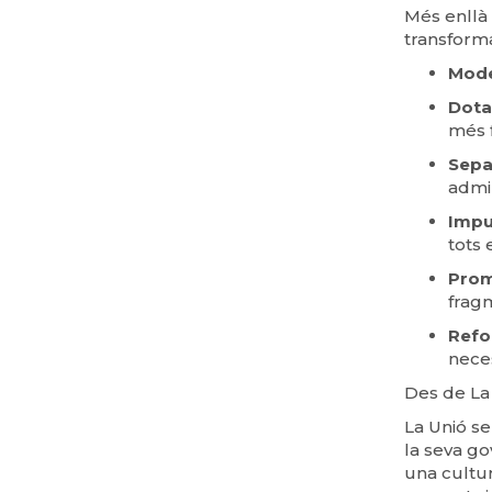
Més enllà 
transforma
Mode
Dota
més f
Separ
admi
Impu
tots 
Promo
frag
Refor
neces
Des de La 
La Unió se
la seva go
una cultur