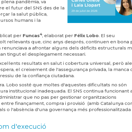
n plena pandèmia, va
e el futur del SNS des de la
çar la salut pública,
recursos humans i la
4
blicat per
Funcas
, elaborat per
Félix Lobo
. El seu
lt rellevants que, cinc anys després, continuen en bona 
 renunciava a afrontar alguns dels dèficits estructurals 
han tingut el desplegament necessari.
·lents resultats en salut i cobertura universal, però ale
pera, el creixement de l'assegurança privada, la manca 
gressiu de la confiança ciutadana.
ra. Lobo sosté que moltes d'aquestes dificultats no són
ra institucional inadequada. El SNS continua funcionant
dministrar que no pas per gestionar organitzacions
 entre finançament, compra i provisió (amb Catalunya co
nals o l'absència d'una governança més professionalitzada 
com d'execució