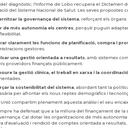
del diagnòstic, l'informe de Lobo recupera el Dictamen 
ció del Sistema Nacional de Salut. Les seves propostes co
rnitzar la governança del sistema
, reforçant els òrgans
r de més autonomia els centres
, perquè puguin adaptar-
lexibilitat.
ar clarament les funcions de planificació, compra i pro
nistracions gestores.
lsar una gestió orientada a resultats
, amb sistemes com
els proveïdors finançats públicament.
ure la gestió clínica, el treball en xarxa i la coordinació
mentades.
çar la sostenibilitat del sistema
, abordant tant la polít
sària per afrontar els nous reptes demogràfics i tecnolò
Unió compartim plenament aquesta anàlisi i el seu encaix 
mpre ha defensat que a la millora del finançament de la s
vernança. Cal dotar les organitzacions de més autonomia 
a d'avaluació i rendició de comptes orientada a resultat