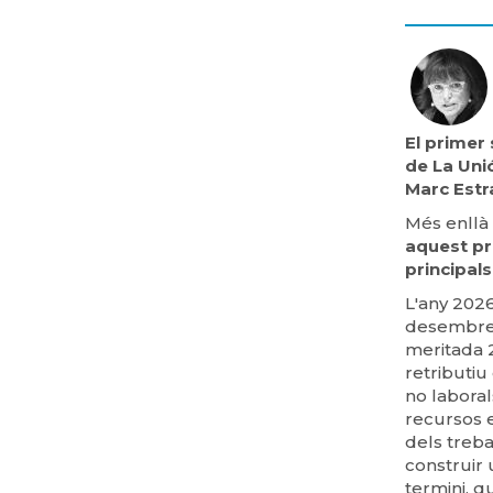
El primer 
de La Uni
Marc Estr
Més enllà 
aquest pr
principal
L'any 202
desembre 
meritada 2
retributiu
no laboral
recursos e
dels treba
construir 
termini, q