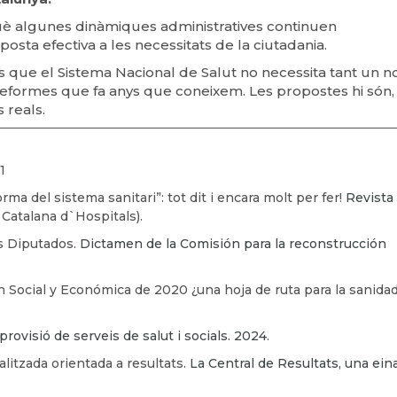
uè algunes dinàmiques administratives continuen
posta efectiva a les necessitats de la ciutadania.
s que el Sistema Nacional de Salut no necessita tant un n
s reformes que fa anys que coneixem. Les propostes hi són,
 reals.
1
ma del sistema sanitari”: tot dit i encara molt per fer!
Revista
 Catalana d`Hospitals).
s Diputados.
Dictamen de la Comisión para la reconstrucción
n Social y Económica de 2020 ¿una hoja de ruta para la sanida
rovisió de serveis de salut i socials. 2024
.
alitzada orientada a resultats.
La Central de Resultats, una ein