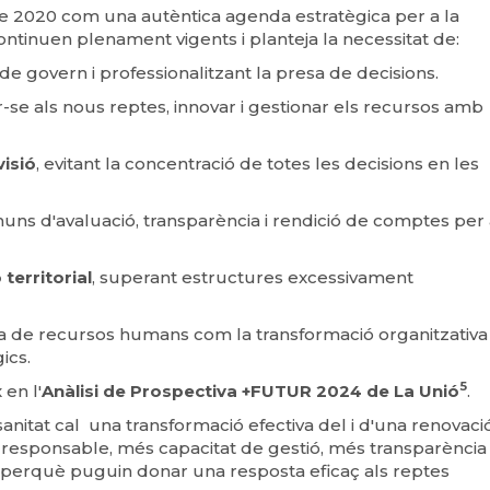
de 2020 com una autèntica agenda estratègica per a la
ntinuen plenament vigents i planteja la necessitat de:
 de govern i professionalitzant la presa de decisions.
se als nous reptes, innovar i gestionar els recursos amb
visió
, evitant la concentració de totes les decisions en les
uns d'avaluació, transparència i rendició de comptes per 
 territorial
, superant estructures excessivament
ica de recursos humans com la transformació organitzativa
gics.
5
en l'
Anàlisi de Prospectiva +FUTUR 2024 de La Unió
.
anitat cal una transformació efectiva del i d'una renovaci
responsable, més capacitat de gestió, més transparència 
s, perquè puguin donar una resposta eficaç als reptes