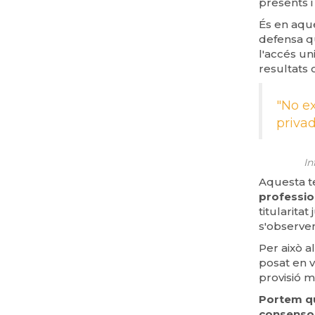
presents i
És en aque
defensa qu
l'accés un
resultats 
"No ex
priva
Informe de
Aquesta te
professio
titularitat
s'observen
Per això al
posat en v
provisió m
Portem qu
consensos