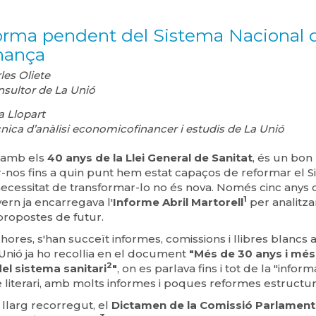
orma pendent del Sistema Nacional d
nança
les Oliete
sultor de La Unió
a Llopart
nica d’anàlisi economicofinancer i estudis de La Unió
t amb els
40 anys de la Llei General de Sanitat
, és un bon
-nos fins a quin punt hem estat capaços de reformar el S
necessitat de transformar-lo no és nova. Només cinc anys 
1
vern ja encarregava l'
Informe Abril Martorell
per analitzar
propostes de futur.
hores, s'han succeït informes, comissions i llibres blancs
 Unió ja ho recollia en el document
"Més de 30 anys i més
2
el sistema sanitari
"
, on es parlava fins i tot de la "infor
literari, amb molts informes i poques reformes estructur
llarg recorregut, el
Dictamen de la Comissió Parlament