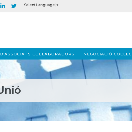
Select Language
▼
D'ASSOCIATS COL·LABORADORS
NEGOCIACIÓ COL·LEC
Unió