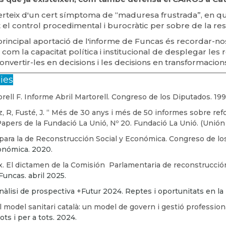
erteix d'un cert símptoma de “maduresa frustrada”, en q
t el control procedimental i burocràtic per sobre de la res
principal aportació de l'informe de Funcas és recordar-no
 com la capacitat política i institucional de desplegar le
onvertir-les en decisions i les decisions en transformacions
ies
orell F. Informe Abril Martorell. Congreso de los Diputados. 199
 R, Fusté, J. “ Més de 30 anys i més de 50 informes sobre refor
Papers de la Fundació La Unió, Nº 20. Fundació La Unió. (Unión
para la de Reconstrucción Social y Económica. Congreso de lo
conómica. 2020
.
ix. El dictamen de la Comisión Parlamentaria de reconstrucció
Funcas. abril 2025
.
nàlisi de prospectiva +Futur 2024. Reptes i oportunitats en la p
l model sanitari català: un model de govern i gestió profession
tots i per a tots. 2024
.