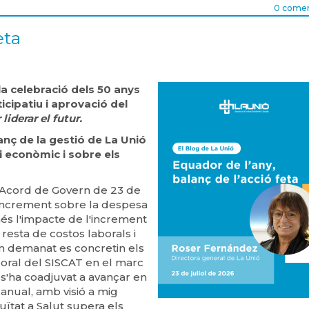
0 comen
eta
la celebració dels 50 anys
ticipatiu i aprovació del
liderar el futur.
anç de la gestió de La Unió
i econòmic i sobre els
 Acord de Govern de 23 de
'increment sobre la despesa
és l'impacte de l'increment
 resta de costos laborals i
hem demanat es concretin els
oral del SISCAT en el marc
 s'ha coadjuvat a avançar en
anual, amb visió a mig
uïtat a Salut supera els