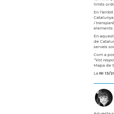
límits ord
En l'àmbit
Catalunya
i transpar
elements c
En aquest 
de Catalun
serveis soc
Com a pos
“Vot respo
Mapa de S
La
NI 13/
Aquesta se