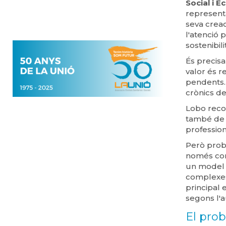
Social i 
representa
seva creac
l'atenció p
sostenibil
És precis
valor és r
pendents. 
crònics d
Lobo recon
també de 
profession
Però proba
només con
un model e
complexes
principal 
segons l'a
El pro