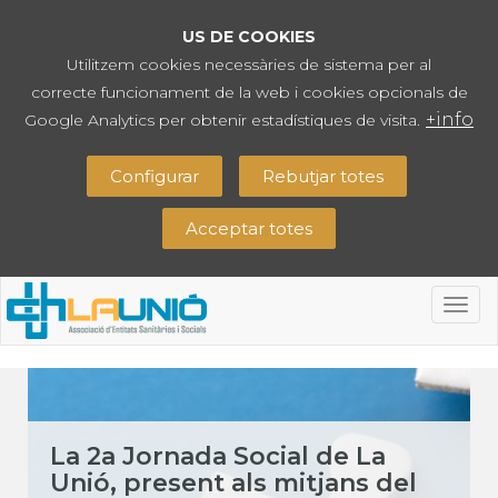
US DE COOKIES
Utilitzem cookies necessàries de sistema per al
correcte funcionament de la web i cookies opcionals de
+info
Google Analytics per obtenir estadístiques de visita.
Configurar
Rebutjar totes
Acceptar totes
Togg
navig
La 2a Jornada Social de La
Unió, present als mitjans del