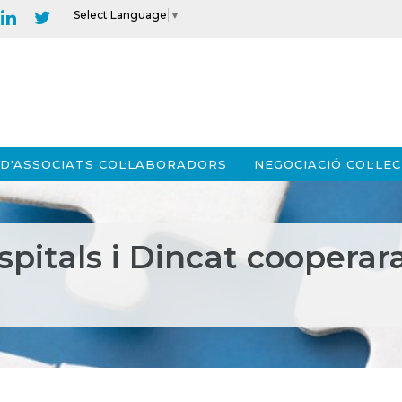
Select Language
▼
D'ASSOCIATS COL·LABORADORS
NEGOCIACIÓ COL·LEC
pitals i Dincat cooperara