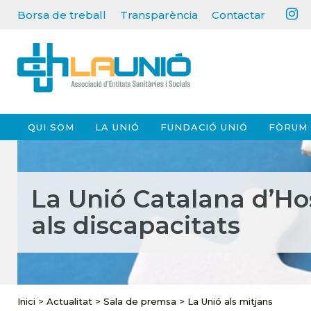
Borsa de treball
Transparència
Contactar
QUI SOM
LA UNIÓ
FUNDACIÓ UNIÓ
FÒRUM 
La Unió Catalana d’Hos
als discapacitats
Inici
>
Actualitat
>
Sala de premsa
>
La Unió als mitjans