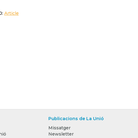
0:
Article
Publicacions de La Unió
Missatger
nió
Newsletter