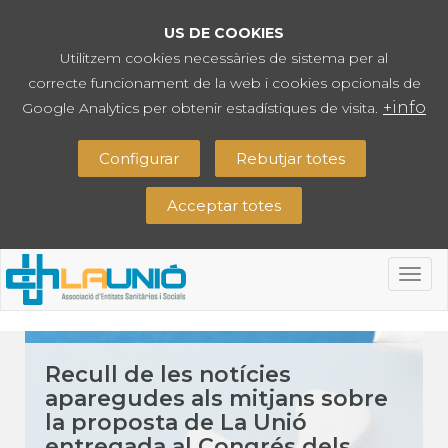
US DE COOKIES
Utilitzem cookies necessàries de sistema per al
correcte funcionament de la web i cookies opcionals de
+info
Google Analytics per obtenir estadístiques de visita.
Configurar
Rebutjar totes
Acceptar totes
Togg
navig
Recull de les notícies
aparegudes als mitjans sobre
la proposta de La Unió
entregada al Congrés dels