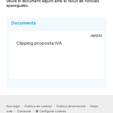
Veure el document adjunt amb el recull de notícies
aparegudes.
Documents
09/12/13
Clipping proposta IVA
·
·
·
Avís legal
Política de cookies
Política de privacitat
Mapa
·
·
web
Contactar
Configurar cookies