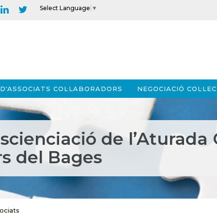
Select Language
▼
D'ASSOCIATS COL·LABORADORS
NEGOCIACIÓ COL·LEC
cienciació de l’Aturada 
rs del Bages
ociats