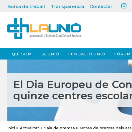
Borsa de treball
Transparència
Contactar
QUI SOM
LA UNIÓ
FUNDACIÓ UNIÓ
FÒRUM 
El Dia Europeu de Cons
quinze centres escola
Inici
>
Actualitat
>
Sala de premsa
>
Notes de premsa dels ass