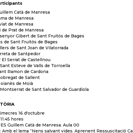
rticipants
uillem Catà de Manresa
ama de Manresa
viat de Manresa
 de Prat de Manresa
enyor Gibert de Sant Fruitós de Bages
s de Sant Fruitós de Bages
lers de Sant Joan de Vilatorrada
rreta de Santpedor
r El Serrat de Castellnou
Sant Esteve de Valls de Torroella
Sant Ramon de Cardona
lobregat de Sallent
oianès de Moià
Montserrat de Sant Salvador de Guardiola
TÒRIA
dimecres 16 d'octubre
 11.45 hores
 IES Guillem Catà de Manresa. Aula 00
 Amb el lema “Nens salvant vides. Aprenent Ressuscitació Car