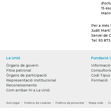
d'oct
15 es
Manre
Per a més 
Judit Martí
Servei de 
Tel. 93 873
La Unió
Fundació 
Òrgans de govern
Informació
Fitxa patronal
Consultoria
Òrgans de participació
Codi Tipus
Representació institucional
Formació
Reconeixements
Com arribar-hi a La Unió
·
·
·
·
Avís legal
Política de cookies
Política de privacitat
Mapa web
Co