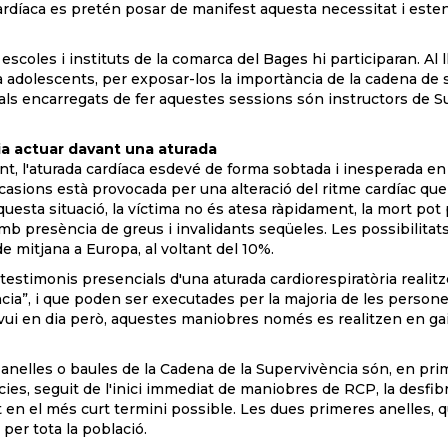
ardíaca es pretén posar de manifest aquesta necessitat i este
5 escoles i instituts de la comarca del Bages hi participaran. Al 
ja adolescents, per exposar-los la importància de la cadena de 
ls encarregats de fer aquestes sessions són instructors de Sup
a actuar davant una aturada
t, l'aturada cardíaca esdevé de forma sobtada i inesperada en
casions està provocada per una alteració del ritme cardíac que
uesta situació, la víctima no és atesa ràpidament, la mort pot
b presència de greus i invalidants seqüeles. Les possibilitats 
de mitjana a Europa, al voltant del 10%.
s testimonis presencials d'una aturada cardiorespiratòria real
ia”, i que poden ser executades per la majoria de les persone
vui en dia però, aquestes maniobres només es realitzen en gai
anelles o baules de la Cadena de la Supervivència són, en prime
es, seguit de l'inici immediat de maniobres de RCP, la desfibril
 en el més curt termini possible. Les dues primeres anelles, q
per tota la població.