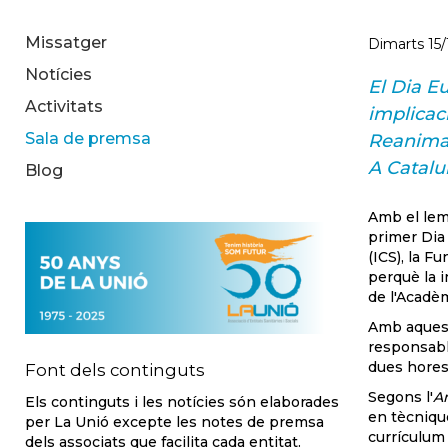
Missatger
Dimarts 15/
Notícies
El Dia E
Activitats
implicaci
Sala de premsa
Reanim
A Catalu
Blog
Amb el lem
primer Dia 
(ICS), la F
perquè la i
de l'Acadè
Amb aquesta
responsabl
dues hores 
Font dels continguts
Segons l'
Am
Els continguts i les notícies són elaborades
en tècniqu
per La Unió excepte les notes de premsa
currículum
dels associats que facilita cada entitat.