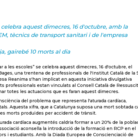
 celebra aquest dimecres, 16 d'octubre, amb la
SEM, tècnics de transport sanitari i de l'empresa
, gairebé 10 morts al dia
a les escoles” se celebra aquest dimecres, 16 d'octubre, el
ages, una trentena de professionals de l'Institut Català de la 
presa Reanima s'han implicat en aquesta iniciativa divulgativa
ts professionals estan vinculats al Consell Català de Ressusci
ar totes les actuacions que es faran aquest dimecres.
onsciència del problema que representa l'aturada cardíaca,
als. Aquesta xifra, que a Catalunya suposa una mort sobtada c
5 les morts produïdes per accident de trànsit.
turada cardíaca augmentés caldria formar a un 20% de la pobla
sociació aconsella la introducció de la formació en RCP en el
ors i estudiants. Amb la Diada Europea de Conscienciació de