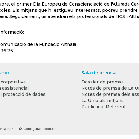
ubre, el primer Dia Europeu de Conscienciació de l'Aturada Cardio
coles. Els mitjans que hi estigueu interessats, podreu prendre 
sa. Seguidament, us atendran els professionals de l'ICS i Alth
informació:
Comunicació de la Fundació Althaia
 36 76
Unió
Sala de premsa
 corporativa
Dossier de premsa
 assistencial
Notes de premsa de La U
 i protecció de dades
Notes de premsa dels ass
La Unió als mitjans
Publicació Referent
·
ntactar
Configurar cookies