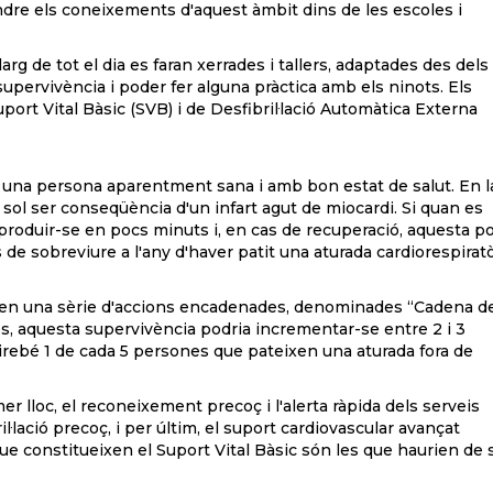
ndre els coneixements d'aquest àmbit dins de les escoles i
llarg de tot el dia es faran xerrades i tallers, adaptades des del
supervivència i poder fer alguna pràctica amb els ninots. Els
ort Vital Bàsic (SVB) i de Desfibril·lació Automàtica Externa
 una persona aparentment sana i amb bon estat de salut. En l
 sol ser conseqüència d'un infart agut de miocardi. Si quan es
 produir-se en pocs minuts i, en cas de recuperació, aquesta p
de sobreviure a l'any d'haver patit una aturada cardiorespiratò
itzen una sèrie d'accions encadenades, denominades “Cadena de
s, aquesta supervivència podria incrementar-se entre 2 i 3
rebé 1 de cada 5 persones que pateixen una aturada fora de
r lloc, el reconeixement precoç i l'alerta ràpida dels serveis
·lació precoç, i per últim, el suport cardiovascular avançat
ue constitueixen el Suport Vital Bàsic són les que haurien de 