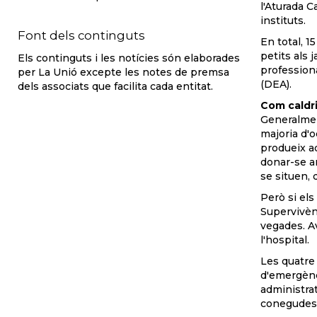
l'Aturada C
instituts.
Font dels continguts
En total, 1
petits als 
Els continguts i les notícies són elaborades
professiona
per La Unió excepte les notes de premsa
(DEA).
dels associats que facilita cada entitat.
Com caldri
Generalmen
majoria d'o
produeix aq
donar-se am
se situen, 
Però si el
Supervivènc
vegades. A
l'hospital.
Les quatre 
d'emergènci
administrat
conegudes 