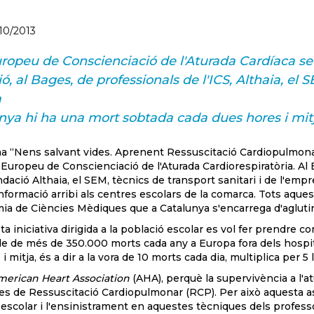
10/2013
uropeu de Conscienciació de l'Aturada Cardíaca se
ó, al Bages, de professionals de l'ICS, Althaia, el 
a
nya hi ha una mort sobtada cada dues hores i mitja
a “Nens salvant vides. Aprenent Ressuscitació Cardiopulmonar 
Europeu de Conscienciació de l'Aturada Cardiorespiratòria. Al B
undació Althaia, el SEM, tècnics de transport sanitari i de l'em
nformació arribi als centres escolars de la comarca. Tots aques
mia de Ciències Mèdiques que a Catalunya s'encarrega d'aglutin
 iniciativa dirigida a la població escolar es vol fer prendre c
e de més de 350.000 morts cada any a Europa fora dels hospit
i mitja, és a dir a la vora de 10 morts cada dia, multiplica per 
erican Heart Association
(AHA), perquè la supervivència a l'a
es de Ressuscitació Cardiopulmonar (RCP). Per això aquesta as
 escolar i l'ensinistrament en aquestes tècniques dels profess