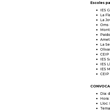
Escoles pa
IES G
La Fl
La Jo
Oms i
Monts
Paido
Ametl
La Se
Oliva
CEIP 
IES 
IES L
IES M
CEIP 
CONVOCA
Dia: 
Hora:
Lloc:
Tema: