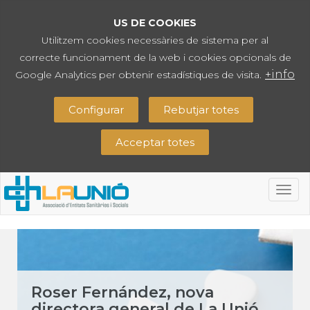
US DE COOKIES
Utilitzem cookies necessàries de sistema per al
correcte funcionament de la web i cookies opcionals de
+info
Google Analytics per obtenir estadístiques de visita.
Configurar
Rebutjar totes
Acceptar totes
Togg
navig
Roser Fernández, nova
directora general de La Unió