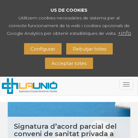
US DE COOKIES
Utilitzem cookies necessàries de sistema per al
correcte funcionament de la web i cookies opcionals de
+info
Google Analytics per obtenir estadístiques de visita.
Configurar
Rebutjar totes
Acceptar totes
Togg
navig
Signatura d’acord parcial del
conveni de sanitat privada a