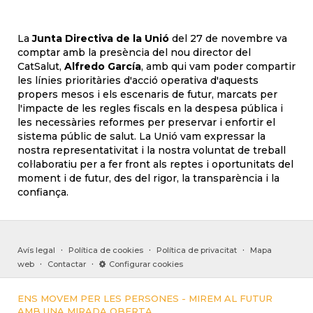
La
Junta Directiva de la Unió
del 27 de novembre va
comptar amb la presència del nou director del
CatSalut,
Alfredo García
, amb qui vam poder compartir
les línies prioritàries d'acció operativa d'aquests
propers mesos i els escenaris de futur, marcats per
l'impacte de les regles fiscals en la despesa pública i
les necessàries reformes per preservar i enfortir el
sistema públic de salut. La Unió vam expressar la
nostra representativitat i la nostra voluntat de treball
col·laboratiu per a fer front als reptes i oportunitats del
moment i de futur, des del rigor, la transparència i la
confiança.
·
·
·
Avís legal
Política de cookies
Política de privacitat
Mapa
·
·
web
Contactar
Configurar cookies
ENS MOVEM PER LES PERSONES - MIREM AL FUTUR
AMB UNA MIRADA OBERTA