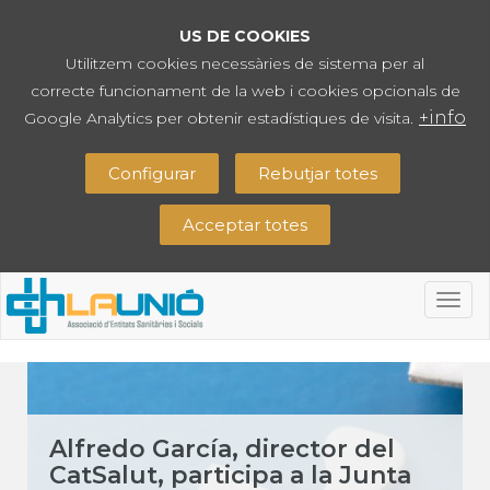
US DE COOKIES
Utilitzem cookies necessàries de sistema per al
correcte funcionament de la web i cookies opcionals de
+info
Google Analytics per obtenir estadístiques de visita.
Configurar
Rebutjar totes
Acceptar totes
Togg
navig
Alfredo García, director del
CatSalut, participa a la Junta