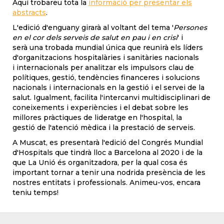
Aquí trobareu tota la
informació per presentar els
abstracts
.
L'edició d'enguany girarà al voltant del tema '
Persones
en el cor dels serveis de salut en pau i en crisi
' i
serà una trobada mundial única que reunirà els líders
d'organitzacions hospitalàries i sanitàries nacionals
i internacionals per analitzar els impulsors clau de
polítiques, gestió, tendències financeres i solucions
nacionals i internacionals en la gestió i el servei de la
salut. Igualment, facilita l'intercanvi multidisciplinari de
coneixements i experiències i el debat sobre les
millores pràctiques de lideratge en l'hospital, la
gestió de l'atenció mèdica i la prestació de serveis.
A Muscat, es presentarà l'edició del Congrés Mundial
d'Hospitals que tindrà lloc a Barcelona al 2020 i de la
que La Unió és organitzadora, per la qual cosa és
important tornar a tenir una nodrida presència de les
nostres entitats i professionals. Animeu-vos, encara
teniu temps!