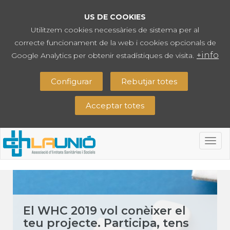
US DE COOKIES
Utilitzem cookies necessàries de sistema per al
correcte funcionament de la web i cookies opcionals de
+info
Google Analytics per obtenir estadístiques de visita.
Configurar
Rebutjar totes
Acceptar totes
Togg
navig
El WHC 2019 vol conèixer el
teu projecte. Participa, tens