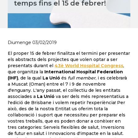
temps fins el 15 de febrer!
Diumenge 03/02/2019
El proper 15 de febrer finalitza el termini per presentar
els abstracts dels projectes que volen optar a ser
presentats durant el
43è World Hospital Congress
,
que organitza la
International Hospital Federation
(IHF)
, de la qual
La Unió
és
full member
, i es celebrarà
a Muscat (Oman) entre el 7 i 9 de novembre
d'enguany. L'any passat, el col·lectiu de les entitats
associades a
La Unió
va ser dels més representatius a
l'edició de Brisbane i volem repetir l'experiència! Per
això, des de la nostra Entitat us oferim tota la
col·laboració i suport que necessiteu per preparar els
vostres treballs, que es poden donar a conèixer en
tres categories: Serveis flexibles de salut, Inversions
de futur en salut i Innovacions d'impacte en la salut.