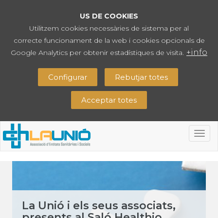
US DE COOKIES
Utilitzem cookies necessàries de sistema per al
correcte funcionament de la web i cookies opcionals de
+info
Google Analytics per obtenir estadístiques de visita.
Configurar
Rebutjar totes
Acceptar totes
Togg
navig
La Unió i els seus associats,
presents al Saló Healthio