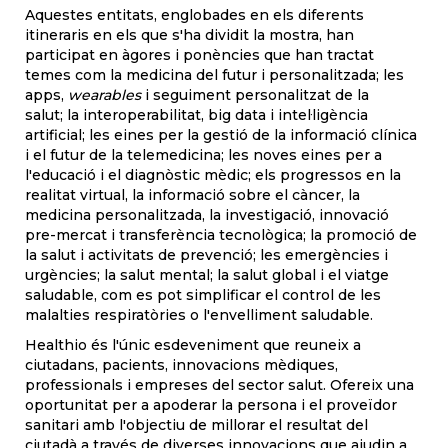
Aquestes entitats, englobades en els diferents
itineraris en els que s'ha dividit la mostra, han
participat en àgores i ponències que han tractat
temes com la medicina del futur i personalitzada; les
apps,
wearables
i seguiment personalitzat de la
salut; la interoperabilitat, big data i intel·ligència
artificial; les eines per la gestió de la informació clínica
i el futur de la telemedicina; les noves eines per a
l'educació i el diagnòstic mèdic; els progressos en la
realitat virtual, la informació sobre el càncer, la
medicina personalitzada, la investigació, innovació
pre-mercat i transferència tecnològica; la promoció de
la salut i activitats de prevenció; les emergències i
urgències; la salut mental; la salut global i el viatge
saludable, com es pot simplificar el control de les
malalties respiratòries o l'envelliment saludable.
Healthio és l'únic esdeveniment que reuneix a
ciutadans, pacients, innovacions mèdiques,
professionals i empreses del sector salut. Ofereix una
oportunitat per a apoderar la persona i el proveïdor
sanitari amb l'objectiu de millorar el resultat del
ciutadà a través de diverses innovacions que ajudin a