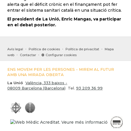
alerta que el dèficit crònic en el finançament pot fer
entrar el sistema sanitari català en una situació crítica.
El president de La Unió,
Enric Mangas
, va participar
en el debat posterior.
·
·
·
Avís legal
Política de cookies
Política de privacitat
Mapa
·
·
web
Contactar
Configurar cookies
ENS MOVEM PER LES PERSONES - MIREM AL FUTUR
AMB UNA MIRADA OBERTA
La Unió
València, 333 baixos -
08009 Barcelona (Barcelona)
Tel.
93 209 36 99