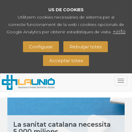
US DE COOKIES
Utilitzem cookies necessàries de sistema per al
correcte funcionament de la web i cookies opcionals de
+info
Google Analytics per obtenir estadístiques de visita.
Configurar
Rebutjar totes
Acceptar totes
Togg
navig
La sanitat catalana necessita
5.000 milions