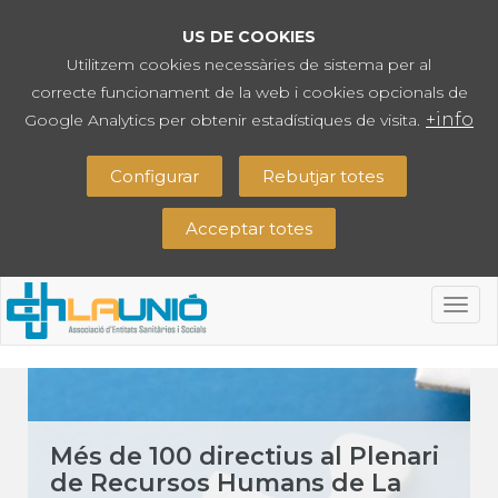
US DE COOKIES
Utilitzem cookies necessàries de sistema per al
correcte funcionament de la web i cookies opcionals de
+info
Google Analytics per obtenir estadístiques de visita.
Configurar
Rebutjar totes
Acceptar totes
Togg
navig
Més de 100 directius al Plenari
de Recursos Humans de La