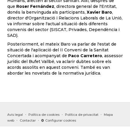
Humans, afecten al sector sanitari. Així, després de
que
Roser Fernández
, directora general de l'Entitat,
donés la benvinguda als participants,
Xavier Baro
,
director d'Organització i Relacions Laborals de La Unió,
va informar sobre l'actual situació dels diferents
convenis del sector (SISCAT, Privades, Dependència i
SAD).
Posteriorment, el mateix Baro va parlar de l'estat de
situació de l'aplicació del II Conveni de la Sanitat
Concertada i acompanyat de
Paco Carretero
, assessor
jurídic del Bufet Vallbé, va aclarir dubtes sobre els
acords assolits en aquest conveni. També es van
abordar les novetats de la normativa jurídica.
·
·
·
Avís legal
Política de cookies
Política de privacitat
Mapa
·
·
web
Contactar
Configurar cookies