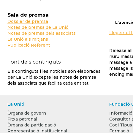
Sala de premsa
Dossier de premsa
L'atenció
Notes de premsa de La Unió
Llegeix el 
Notes de premsa dels associats
La Unió als mitjans
Publicació Referent
Release al
nuru massa
Font dels continguts
massage a p
massage is
Els continguts i les notícies són elaborades
ending mas
per La Unió excepte les notes de premsa
dels associats que facilita cada entitat.
La Unió
Fundació 
Òrgans de govern
Informació
Fitxa patronal
Consultoria
Òrgans de participació
Codi Tipus
Representació institucional
Formació