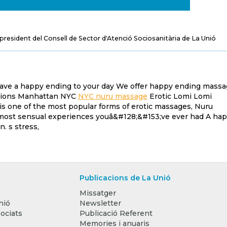
-president del Consell de Sector d'Atenció Sociosanitària de La Unió
 have a happy ending to your day We offer happy ending massa
essions Manhattan NYC
NYC nuru massage
Erotic Lomi Lomi
e is one of the most popular forms of erotic massages, Nuru
 most sensual experiences youâ&#128;&#153;ve ever had A ha
. s stress,
Publicacions de La Unió
Missatger
nió
Newsletter
ociats
Publicació Referent
Memories i anuaris