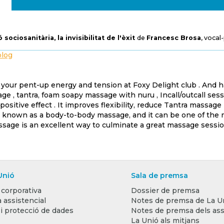
 sociosanitària, la invisibilitat de l'èxit
de
Francesc Brosa
, vocal
blog
l your pent-up energy and tension at Foxy Delight club . And
ge , tantra, foam soapy massage with nuru , Incall/outcall s
ositive effect . It improves flexibility, reduce Tantra massag
 known as a body-to-body massage, and it can be one of the
sage is an excellent way to culminate a great massage session
Unió
Sala de premsa
 corporativa
Dossier de premsa
 assistencial
Notes de premsa de La U
 i protecció de dades
Notes de premsa dels ass
La Unió als mitjans