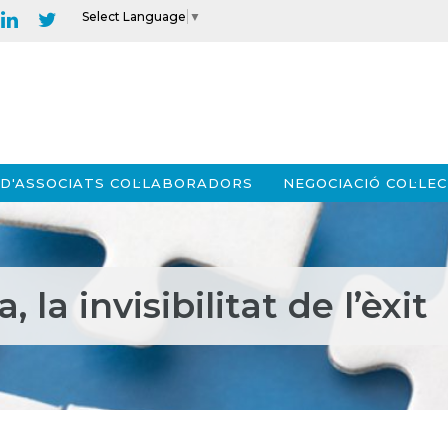
Select Language
▼
D'ASSOCIATS COL·LABORADORS
NEGOCIACIÓ COL·LEC
 la invisibilitat de l’èxit