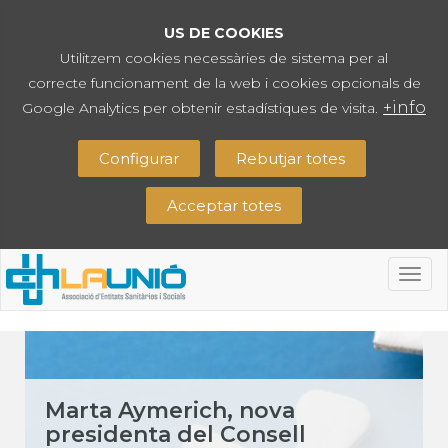
US DE COOKIES
Utilitzem cookies necessàries de sistema per al
correcte funcionament de la web i cookies opcionals de
+info
Google Analytics per obtenir estadístiques de visita.
Configurar
Rebutjar totes
Acceptar totes
Togg
navig
Marta Aymerich, nova
presidenta del Consell