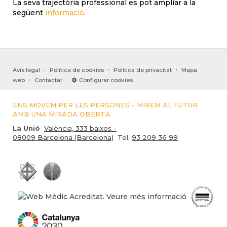
La seva trajectòria professional es pot ampliar a la
següent
informació
.
·
·
·
Avís legal
Política de cookies
Política de privacitat
Mapa
·
·
web
Contactar
Configurar cookies
ENS MOVEM PER LES PERSONES - MIREM AL FUTUR
AMB UNA MIRADA OBERTA
La Unió
València, 333 baixos -
08009 Barcelona (Barcelona)
Tel.
93 209 36 99