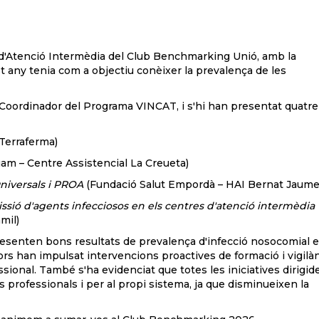
a d'Atenció Intermèdia del Club Benchmarking Unió, amb la
st any tenia com a objectiu conèixer la prevalença de les
 Coordinador del Programa VINCAT, i s'hi han presentat quatre
Terraferma)
m – Centre Assistencial La Creueta)
niversals i PROA
(Fundació Salut Empordà – HAI Bernat Jaume
issió d'agents infecciosos en els centres d'atenció intermèdia
mil)
presenten bons resultats de prevalença d'infecció nosocomial 
rs han impulsat intervencions proactives de formació i vigilàn
essional. També s'ha evidenciat que totes les iniciatives dirigid
s professionals i per al propi sistema, ja que disminueixen la