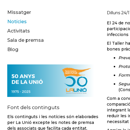
Missatger
Dilluns 24/
Notícies
El 24 de no
participaci
Activitats
infeccions 
Sala de premsa
El Taller 
bones pràc
Blog
Preve
Proto
Forma
Segui
(Cons
Com a concl
comparació 
Font dels continguts
integrant l
reduir les 
Els continguts i les notícies són elaborades
necessitat 
per La Unió excepte les notes de premsa
dels associats que facilita cada entitat.