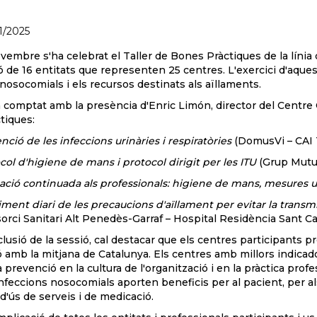
11/2025
vembre s'ha celebrat el Taller de Bones Pràctiques de la líni
ó de 16 entitats que representen 25 centres. L'exercici d'aque
nosocomials i els recursos destinats als aïllaments.
ha comptat amb la presència d'Enric Limón, director del Centre
tiques:
nció de les infeccions urinàries i respiratòries
(DomusVi – CAI 
col d'higiene de mans i protocol dirigit per les ITU
(Grup Mutua
ció continuada als professionals: higiene de mans, mesures u
ment diari de les precaucions d'aïllament per evitar la transm
orci Sanitari Alt Penedès-Garraf – Hospital Residència Sant Ca
usió de la sessió, cal destacar que els centres participants 
amb la mitjana de Catalunya. Els centres amb millors indicado
a prevenció en la cultura de l'organització i en la pràctica prof
infeccions nosocomials aporten beneficis per al pacient, per al
d'ús de serveis i de medicació.