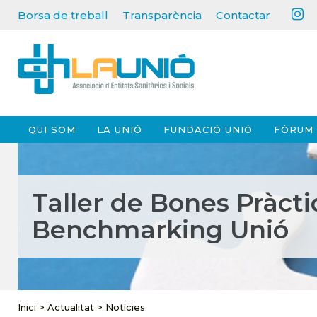
Borsa de treball
Transparència
Contactar
QUI SOM
LA UNIÓ
FUNDACIÓ UNIÓ
FÒRUM 
Taller de Bones Pràcti
Benchmarking Unió
Inici
>
Actualitat
>
Notícies