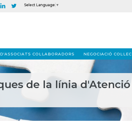
Select Language
▼
D'ASSOCIATS COL·LABORADORS
NEGOCIACIÓ COL·LEC
ques de la línia d'Atenci