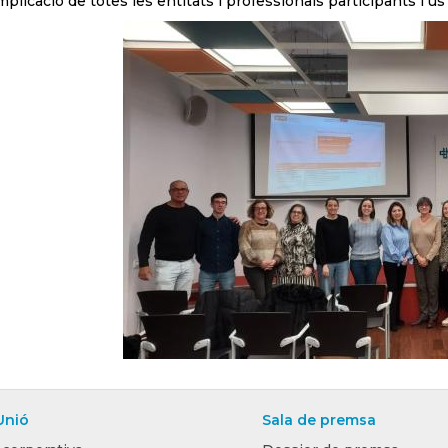
mplicació de totes les entitats i professionals participants 
Unió
Sala de premsa