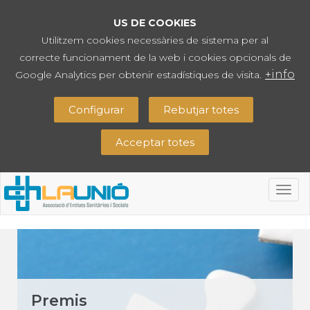
US DE COOKIES
Utilitzem cookies necessàries de sistema per al
correcte funcionament de la web i cookies opcionals de
+info
Google Analytics per obtenir estadístiques de visita.
Configurar
Rebutjar totes
Acceptar totes
Togg
navig
Premis