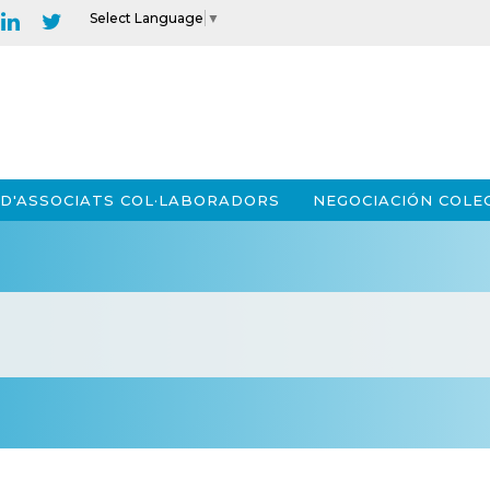
Select Language
▼
D'ASSOCIATS COL·LABORADORS
NEGOCIACIÓN COLE