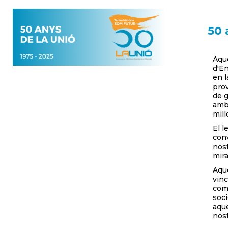
50 
Aqu
d'En
en l
prov
de g
amb 
mill
El l
conv
nost
mira
Aque
vinc
comp
soci
aque
nost