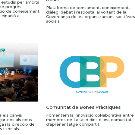
i estudis per àmbits
 de progrés
Plataforma de pensament, coneixement,
ció de coneixement
diàleg, debat i resposta, al voltant de la
icipació a...
Governança de les organitzacions sanitàries
socials.
Comunitat de Bones Pràctiques
 els canvis
Fomentem la innovació col·laborativa entre
çar-nos als nous
membres de La Unió dins d'una comunitat
a i la direcció de
d'aprenentatge compartit.
i socials...