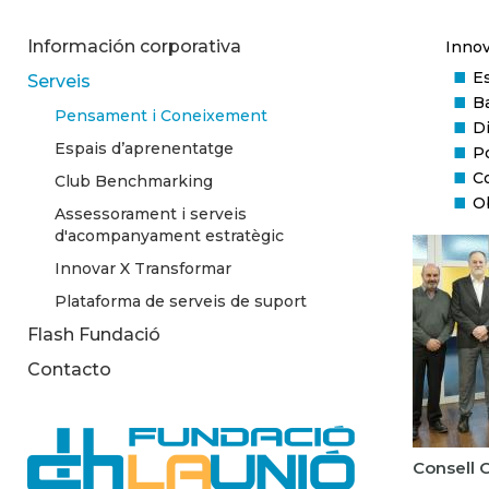
Información corporativa
Innov
E
Serveis
B
Pensament i Coneixement
Di
Espais d’aprenentatge
Po
C
Club Benchmarking
O
Assessorament i serveis
d'acompanyament estratègic
Innovar X Transformar
Plataforma de serveis de suport
Flash Fundació
Contacto
Consell C