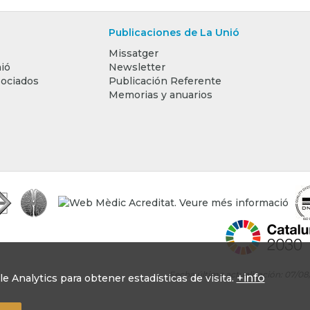
Publicaciones de La Unió
Missatger
ió
Newsletter
sociados
Publicación Referente
Memorias y anuarios
Fecha última actualización: 07/0
+info
 Analytics para obtener estadísticas de visita.