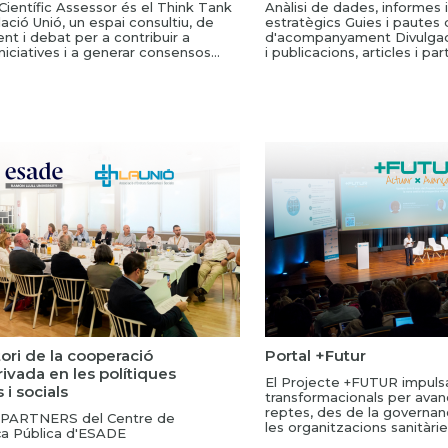
 Científic Assessor és el Think Tank
Anàlisi de dades, informes 
ació Unió, un espai consultiu, de
estratègics Guies i pautes
t i debat per a contribuir a
d'acompanyament Divulga
niciatives i a generar consensos...
i publicacions, articles i part
ori de la cooperació
Portal +Futur
ivada en les polítiques
El Projecte +FUTUR impulsa
 i socials
transformacionals per avan
reptes, des de la governanç
 PARTNERS del Centre de
les organitzacions sanitàries 
a Pública d'ESADE