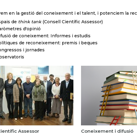
em en la gestió del coneixement i el talent, i potenciem la rece
spais de
think tank
(Consell Científic Assessor)
aròmetres d'opinió
fusió de coneixement: Informes i estudis
lítiques de reconeixement: premis i beques
ongressos i jornades
bservatoris
ientífic Assessor
Coneixement i difusió