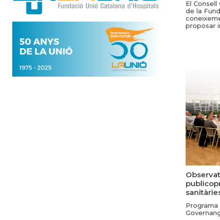
El Consell
de la Fund
coneixemen
proposar i
Observat
publicopr
sanitàries
Programa
Governanç