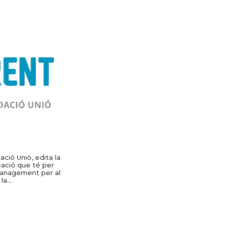
ació Unió, edita la
cació que té per
management per al
a...