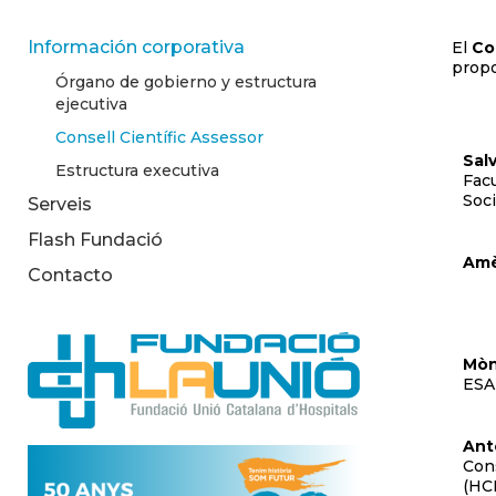
Información corporativa
El
Co
propo
Órgano de gobierno y estructura
ejecutiva
Consell Científic Assessor
Sal
Estructura executiva
Facu
Soci
Serveis
Flash Fundació
Amè
Contacto
Mòn
ES
Anto
Cons
(HC