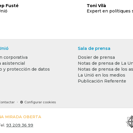
ep Fusté
Toni Vilà
Unió
Expert en polítiques 
Unió
Sala de prensa
n corporativa
Dosier de prensa
 asistencial
Notas de prensa de La Un
o y protección de datos
Notas de prensa de los a
La Unió en los medios
Publicación Referente
·
Contactar
Configurar cookies
UNA MIRADA OBERTA
el.
93 209 36 99