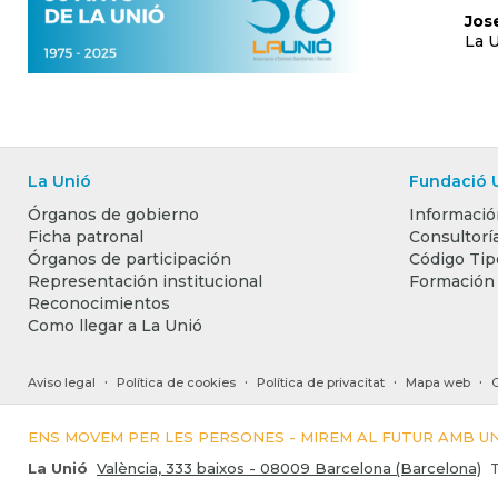
Jos
La 
La Unió
Fundació 
Órganos de gobierno
Informació
Ficha patronal
Consultoría
Órganos de participación
Código Tip
Representación institucional
Formación
Reconocimientos
Como llegar a La Unió
·
·
·
·
Aviso legal
Política de cookies
Política de privacitat
Mapa web
ENS MOVEM PER LES PERSONES - MIREM AL FUTUR AMB 
La Unió
València, 333 baixos - 08009 Barcelona (Barcelona)
T