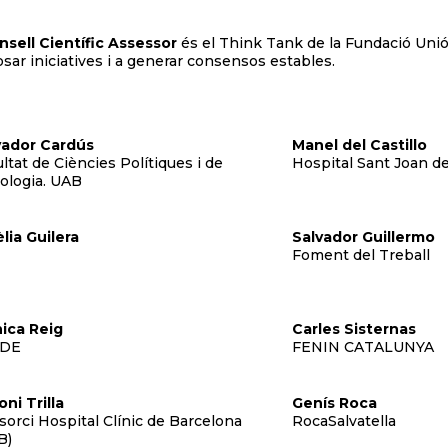
nsell Científic Assessor
és el Think Tank de la Fundació Unió
sar iniciatives i a generar consensos estables.
vador Cardús
Manel del Castillo
ltat de Ciències Polítiques i de
Hospital Sant Joan d
ologia. UAB
lia Guilera
Salvador Guillermo
Foment del Treball
ica Reig
Carles Sisternas
ADE
FENIN CATALUNYA
ni Trilla
Genís Roca
orci Hospital Clínic de Barcelona
RocaSalvatella
B)