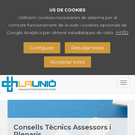
US DE COOKIES
Utilitzem cookies necessàries de sistema per al
correcte funcionament de la web i cookies opcionals de
+info
Google Analytics per obtenir estadístiques de visita.
Configurar
Rebutjar totes
Acceptar totes
Togg
navig
Consells Tècnics Assessors i
Plenaris