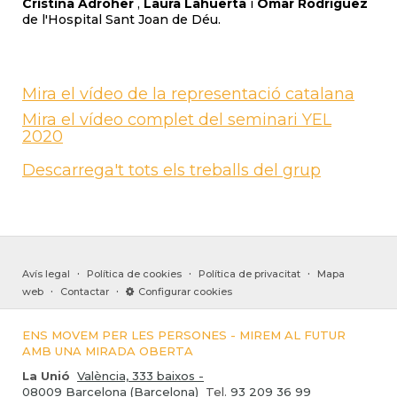
Cristina Adroher
,
Laura Lahuerta
i
Omar Rodríguez
de l'Hospital Sant Joan de Déu.
Mira el vídeo de la representació catalana
Mira el vídeo complet del seminari YEL
2020
Descarrega't tots els treballs del grup
·
·
·
Avís legal
Política de cookies
Política de privacitat
Mapa
·
·
web
Contactar
Configurar cookies
ENS MOVEM PER LES PERSONES - MIREM AL FUTUR
AMB UNA MIRADA OBERTA
La Unió
València, 333 baixos -
08009 Barcelona (Barcelona)
Tel.
93 209 36 99