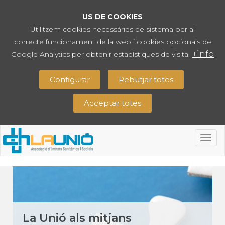
US DE COOKIES
Utilitzem cookies necessàries de sistema per al
correcte funcionament de la web i cookies opcionals de
+info
Google Analytics per obtenir estadístiques de visita.
Configurar
Rebutjar totes
Acceptar totes
Togg
navig
La Unió als mitjans