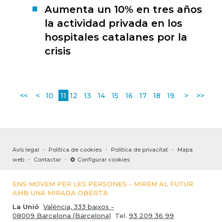
Aumenta un 10% en tres años
la actividad privada en los
hospitales catalanes por la
crisis
<<
<
10
11
12
13
14
15
16
17
18
19
>
>>
·
·
·
Avís legal
Política de cookies
Política de privacitat
Mapa
·
·
web
Contactar
Configurar cookies
ENS MOVEM PER LES PERSONES - MIREM AL FUTUR
AMB UNA MIRADA OBERTA
La Unió
València, 333 baixos -
08009 Barcelona (Barcelona)
Tel.
93 209 36 99