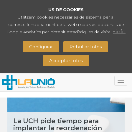
US DE COOKIES
Utilitzem cookies necessàries de sistema per al
correcte funcionament de la web i cookies opcionals de
+info
Google Analytics per obtenir estadístiques de visita.
Configurar
Rebutjar totes
Acceptar totes
Togg
navig
La UCH pide tiempo para
implantar la reordenación