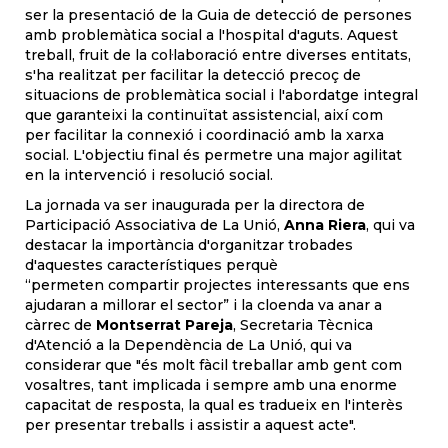
ser la presentació de la Guia de detecció de persones
amb problemàtica social a l'hospital d'aguts. Aquest
treball, fruit de la col·laboració entre diverses entitats,
s'ha realitzat per facilitar la detecció precoç de
situacions de problemàtica social i l'abordatge integral
que garanteixi la continuïtat assistencial, així com
per facilitar la connexió i coordinació amb la xarxa
social. L'objectiu final és permetre una major agilitat
en la intervenció i resolució social.
La jornada va ser inaugurada per la directora de
Participació Associativa de La Unió,
Anna Riera
, qui va
destacar la importància d'organitzar trobades
d'aquestes característiques perquè
“permeten compartir projectes interessants que ens
ajudaran a millorar el sector” i la cloenda va anar a
càrrec de
Montserrat Pareja
, Secretaria Tècnica
d'Atenció a la Dependència de La Unió, qui va
considerar que "és molt fàcil treballar amb gent com
vosaltres, tant implicada i sempre amb una enorme
capacitat de resposta, la qual es tradueix en l'interès
per presentar treballs i assistir a aquest acte".