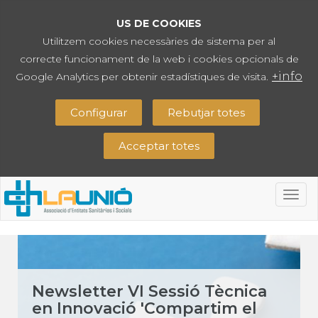
US DE COOKIES
Utilitzem cookies necessàries de sistema per al
correcte funcionament de la web i cookies opcionals de
+info
Google Analytics per obtenir estadístiques de visita.
Configurar
Rebutjar totes
Acceptar totes
Togg
navig
Newsletter VI Sessió Tècnica
en Innovació 'Compartim el