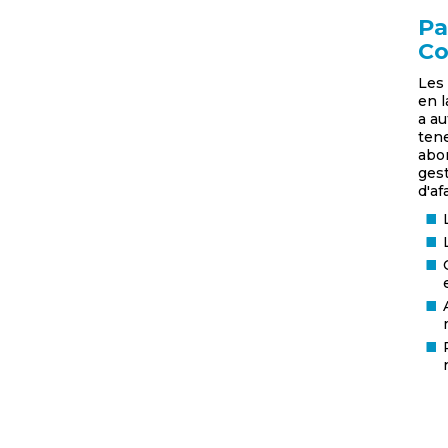
Pa
Co
Les 
en l
a au
tene
abor
ges
d'af