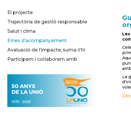
El projecte
Gu
Trajectòria de gestió responsable
or
Salut i clima
Les 
com
Eines d’acompanyament
Cele
Avaluació de l’impacte, suma-t’hi
prim
Aque
Participem i col·laborem amb
punt
amb 
La g
d'in
vole
Desc