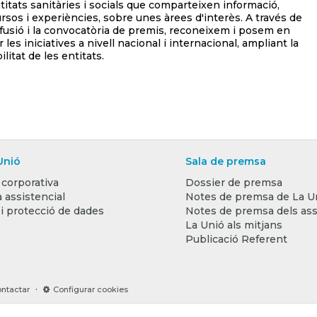
titats sanitàries i socials que comparteixen informació,
rsos i experiències, sobre unes àrees d'interès. A través de
ifusió i la convocatòria de premis, reconeixem i posem en
r les iniciatives a nivell nacional i internacional, ampliant la
bilitat de les entitats.
Unió
Sala de premsa
 corporativa
Dossier de premsa
 assistencial
Notes de premsa de La U
 i protecció de dades
Notes de premsa dels ass
La Unió als mitjans
Publicació Referent
·
ntactar
Configurar cookies