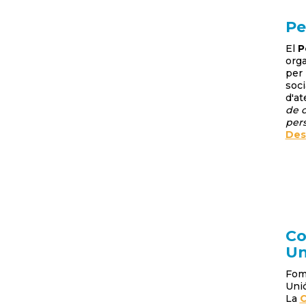
Pe
El
P
orga
per 
soci
d'at
de c
per
Desc
Co
Un
Fome
Unió
La
C