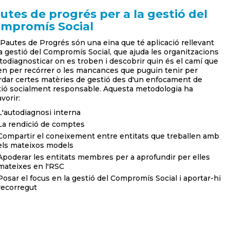
utes de progrés per a la gestió del
mpromís Social
Pautes de Progrés són una eina que té aplicació rellevant
a gestió del Compromís Social, que ajuda les organitzacions
todiagnosticar on es troben i descobrir quin és el camí que
n per recórrer o les mancances que puguin tenir per
dar certes matèries de gestió des d'un enfocament de
tió socialment responsable. Aquesta metodologia ha
avorir:
L'autodiagnosi interna
La rendició de comptes
Compartir el coneixement entre entitats que treballen amb
els mateixos models
Apoderar les entitats membres per a aprofundir per elles
mateixes en l'RSC
Posar el focus en la gestió del Compromís Social i aportar-hi
recorregut