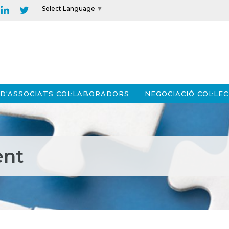
Select Language
▼
D'ASSOCIATS COL·LABORADORS
NEGOCIACIÓ COL·LEC
ent