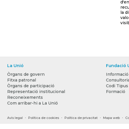
d'en
recu
la d
valo
visi
La Unió
Fundació 
Òrgans de govern
Informació
Fitxa patronal
Consultoria
Òrgans de participació
Codi Tipus
Representació institucional
Formació
Reconeixements
Com arribar-hi a La Unió
·
·
·
·
Avís legal
Política de cookies
Política de privacitat
Mapa web
Co