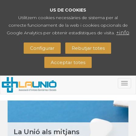
US DE COOKIES
Utilitzem cookies necessàries de sistema per al
correcte funcionament de la web i cookies opcionals de
+info
Google Analytics per obtenir estadístiques de visita.
Configurar
Rebutjar totes
Acceptar totes
Togg
navig
La Unió als mitjans