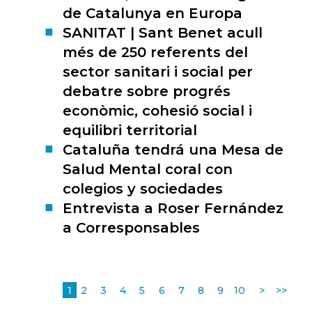
de Catalunya en Europa
SANITAT | Sant Benet acull
més de 250 referents del
sector sanitari i social per
debatre sobre progrés
econòmic, cohesió social i
equilibri territorial
Cataluña tendrá una Mesa de
Salud Mental coral con
colegios y sociedades
Entrevista a Roser Fernández
a Corresponsables
1
2
3
4
5
6
7
8
9
10
>
>>