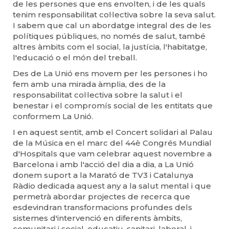
de les persones que ens envolten, i de les quals
tenim responsabilitat col·lectiva sobre la seva salut.
I sabem que cal un abordatge integral des de les
polítiques públiques, no només de salut, també
altres àmbits com el social, la justícia, l'habitatge,
l'educació o el món del treball.
Des de La Unió ens movem per les persones i ho
fem amb una mirada àmplia, des de la
responsabilitat col·lectiva sobre la salut i el
benestar i el compromís social de les entitats que
conformem La Unió.
I en aquest sentit, amb el Concert solidari al Palau
de la Música en el marc del 44è Congrés Mundial
d'Hospitals que vam celebrar aquest novembre a
Barcelona i amb l'acció del dia a dia, a La Unió
donem suport a la Marató de TV3 i Catalunya
Ràdio dedicada aquest any a la salut mental i que
permetrà abordar projectes de recerca que
esdevindran transformacions profundes dels
sistemes d'intervenció en diferents àmbits,
comunitari i social, educatiu, sanitari, laboral, i