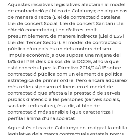
Aquestes iniciatives legislatives afectaran al model
de contractació pública de Catalunya; en algun cas
de manera directa (Llei de contractació catalana,
Llei de concert Social, Llei de concert Sanitari i Llei
d'Acció concertada), i en d'altres, molt
presumiblement, de manera indirecta (Llei d'ESS i
Llei del Tercer Sector). El model de contractació
pública d'un país és un dels motors del seu
impuls econòmic ja que suposa una mitjana del
15% del PIB dels països de la OCDE, alhora que
està concebut per la Directiva 2014/24/UE sobre
contractació pública com un element de política
estratègica de primer ordre. Però encara adquireix
més relleu si posem el focus en el model de
contractació que afecta a la prestació de serveis
públics d'atenció a les persones (serveis socials,
sanitaris i educatius), és a dir, al bloc de
contractació més sensible i que caracteritza i
perfila l'ànima d'una societat.
Aquest és el cas de Catalunya on, malgrat la cotilla
legislativa dels marcs contractuals estatals previs