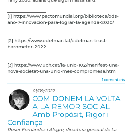
l'any 2030, abans que sigui massa tard.
[1]
https://www.pactomundial.org/biblioteca/ods-
ano-7-innovacion-para-lograr-la-agenda-2030/
[2]
https://www.edelman.lat/edelman-trust-
barometer-2022
[3]
https://www.uch.cat/la-unio-102/manifest-una-
nova-societat-una-unio-mes-compromesa.htm
1 comentaris
01/09/2022
COM DONEM LA VOLTA
A LA REMOR SOCIAL
Amb Propòsit, Rigor i
Confiança
Roser Fernández i Alegre, directora general de La