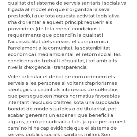
qualitat del sistema de serveis sanitaris i socials va
lligada al model en què s'organitza la seva
prestació, i que tota aquesta activitat legislativa
s'ha d'orientar a aquest principi: requerir als
proveïdors (de tota mena) condicions i
requeriments que potenciïn la qualitat i
l'accessibilitat dels serveis, el compromís i
l'arrelament a la comunitat, la sostenibilitat
econòmica i mediambiental, el retorn social, les
condicions de treball i d'igualtat, i tot amb alts
nivells d'exigència i transparència.
Voler articular el debat de com ordenem els
serveis a les persones al voltant d'apriorismes
ideològics o cedint als interessos de col·lectius
que persegueixen marcs normatius favorables
intentant l'exclusió d'altres, sota una suposada
bondat de models jurídics o de titularitat, pot
acabar generant un escenari que beneficiï a
alguns, però perjudicarà a tots, ja que per aquest
camí no hi ha cap evidència que el sistema de
serveis públics socials i sanitaris millori. Són