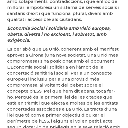
amb solapaments, contradiccions, i que enlloc de
millorar, empobreixi un sistema de serveis socials i
sanitaris d'èxit i que funciona, plural, divers amb
qualitat i accessible als ciutadans.
Economia Social i solidària amb visió europea,
oberta, diversa i no excloent, i sobretot, amb
exigència.
És per això que La Unió, coherent amb el manifest
aprovat a Girona (Una nova societat, Una Unió mes
compromesa) s'ha posicionat amb el document
L'Economia social i solidària en l'àmbit de la
concertació sanitària i social. Per a un concepte
europeu i inclusiu per a una provisió més
compromesa, al voltant del debat sobre el
concepte d'ESS. Pel que hem dit abans, toca fer-
ho. Perquè és la primera llei de les citades que
està en tràmit i que afecta a moltes de les entitats
concertades associades a La Unió. Es tracta d'una
llei que té com a primer objectiu dibuixar el
perímetre de l'ESS, i alguns el volen petit i, acte
seguit, dotar-lo de privilegis en la seva relació amb