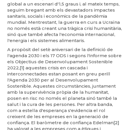
global a un escenari d'1,5 graus i, al mateix temps,
seguim bregant amb els devastadors impactes
sanitaris, socials i econòmics de la pandèmia
mundial. Mentrestant, la guerra en curs a Ucraïna
no només està creant una tràgica crisi humanitària,
sinó que també afecta l'economia internacional,
l'energia i els sistemes alimentaris.
A propòsit del setè aniversari de la definició de
l'agenda 2030 i els 17 ODS i segons l'informe sobre
els Objectius de Desenvolupament Sostenible
2022,
[1]
aquestes crisis en cascada i
interconnectades estan posant en greu perill
l'Agenda 2030 per al Desenvolupament
Sostenible. Aquestes circumstàncies, juntament
amb la supervivència pròpia de la humanitat,
posen en risc no només el planeta sinó també la
salut i la cura de les persones. Per altra banda,
com a estella d'esperança s'evidencia el rol
creixent de les empreses en la generació de
confiança. El baròmetre de confiança Edelman
[2]
ha valorat a les empreses com a ètiques i