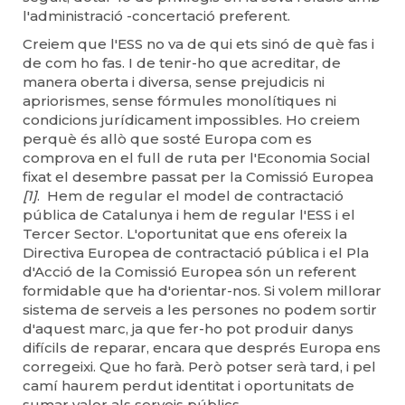
l'administració -concertació preferent.
Creiem que l'ESS no va de qui ets sinó de què fas i
de com ho fas. I de tenir-ho que acreditar, de
manera oberta i diversa, sense prejudicis ni
apriorismes, sense fórmules monolítiques ni
condicions jurídicament impossibles. Ho creiem
perquè és allò que sosté Europa com es
comprova en el full de ruta per l'Economia Social
fixat el desembre passat per la Comissió Europea
[1]
. Hem de regular el model de contractació
pública de Catalunya i hem de regular l'ESS i el
Tercer Sector. L'oportunitat que ens ofereix la
Directiva Europea de contractació pública i el Pla
d'Acció de la Comissió Europea són un referent
formidable que ha d'orientar-nos. Si volem millorar
sistema de serveis a les persones no podem sortir
d'aquest marc, ja que fer-ho pot produir danys
difícils de reparar, encara que després Europa ens
corregeixi. Que ho farà. Però potser serà tard, i pel
camí haurem perdut identitat i oportunitats de
sumar valor als serveis públics.