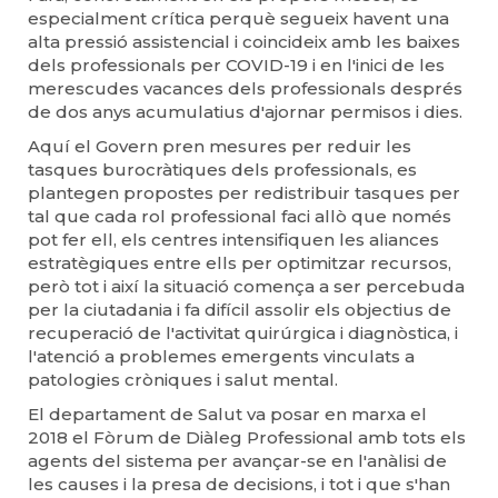
especialment crítica perquè segueix havent una
alta pressió assistencial i coincideix amb les baixes
dels professionals per COVID-19 i en l'inici de les
merescudes vacances dels professionals després
de dos anys acumulatius d'ajornar permisos i dies.
Aquí el Govern pren mesures per reduir les
tasques burocràtiques dels professionals, es
plantegen propostes per redistribuir tasques per
tal que cada rol professional faci allò que només
pot fer ell, els centres intensifiquen les aliances
estratègiques entre ells per optimitzar recursos,
però tot i així la situació comença a ser percebuda
per la ciutadania i fa difícil assolir els objectius de
recuperació de l'activitat quirúrgica i diagnòstica, i
l'atenció a problemes emergents vinculats a
patologies cròniques i salut mental.
El departament de Salut va posar en marxa el
2018 el Fòrum de Diàleg Professional amb tots els
agents del sistema per avançar-se en l'anàlisi de
les causes i la presa de decisions, i tot i que s'han