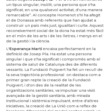
un tipus singular, insòlit, una persona que s'ha
significat, en una qualsevol activitat, d'una manera
remarcable”. Al concepte Homenot s'hi ha afegit
el de Donassa amb referents que han ajudat a
construir un país més just, igualitari i culte. Aquest
reconeixement social de la dona ha estat més fàcil
en el món de les arts i de les lletres, i menys en el
de la gestió i la ciència.
L
'Esperança Martí
encaixa perfectament en la
definició de Josep Pla. Ha estat una persona
singular i que s'ha significat i compromès amb el
sistema de salut de Catalunya des de diferents
vessants. La Fundació Puigvert ha fet un recull de
la seva trajectòria professional on destaca com a
primer gran repte la creació de la Fundació
Puigvert, i d'on des de la realitat de les
organitzacions sanitàries, va impulsar una visió
avançada de la gestió sanitària, amb mirada
institucional i sistèmica impulsant, entre d'altres
iniciatives, la creació de La Unió com a reflex de