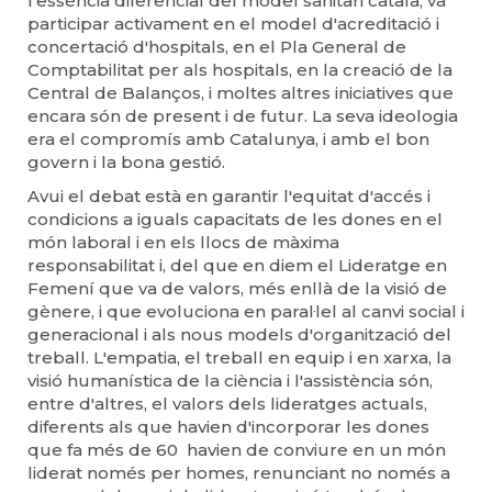
l'essència diferencial del model sanitari català, va
participar activament en el model d'acreditació i
concertació d'hospitals, en el Pla General de
Comptabilitat per als hospitals, en la creació de la
Central de Balanços, i moltes altres iniciatives que
encara són de present i de futur. La seva ideologia
era el compromís amb Catalunya, i amb el bon
govern i la bona gestió.
Avui el debat està en garantir l'equitat d'accés i
condicions a iguals capacitats de les dones en el
món laboral i en els llocs de màxima
responsabilitat i, del que en diem el Lideratge en
Femení que va de valors, més enllà de la visió de
gènere, i que evoluciona en paral·lel al canvi social i
generacional i als nous models d'organització del
treball. L'empatia, el treball en equip i en xarxa, la
visió humanística de la ciència i l'assistència són,
entre d'altres, el valors dels lideratges actuals,
diferents als que havien d'incorporar les dones
que fa més de 60 havien de conviure en un món
liderat només per homes, renunciant no només a