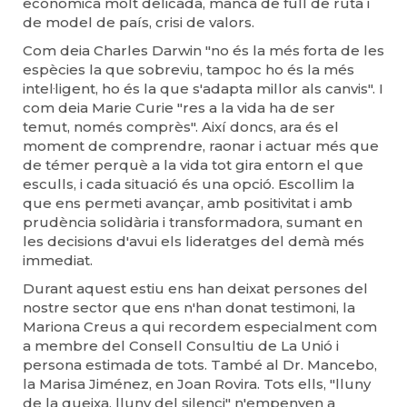
econòmica molt delicada, manca de full de ruta i
de model de país, crisi de valors.
Com deia Charles Darwin "no és la més forta de les
espècies la que sobreviu, tampoc ho és la més
intel·ligent, ho és la que s'adapta millor als canvis". I
com deia Marie Curie "res a la vida ha de ser
temut, només comprès". Així doncs, ara és el
moment de comprendre, raonar i actuar més que
de témer perquè a la vida tot gira entorn el que
esculls, i cada situació és una opció. Escollim la
que ens permeti avançar, amb positivitat i amb
prudència solidària i transformadora, sumant en
les decisions d'avui els lideratges del demà més
immediat.
Durant aquest estiu ens han deixat persones del
nostre sector que ens n'han donat testimoni, la
Mariona Creus a qui recordem especialment com
a membre del Consell Consultiu de La Unió i
persona estimada de tots. També al Dr. Mancebo,
la Marisa Jiménez, en Joan Rovira. Tots ells, "lluny
de la queixa, lluny del silenci" n'empenyen a