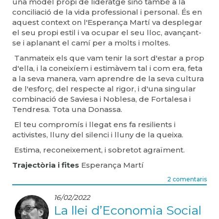
una model propi de lideratge sinó també a la
conciliació de la vida professional i personal. És en
aquest context on l'Esperança Martí va desplegar
el seu propi estil i va ocupar el seu lloc, avançant-
se i aplanant el camí per a molts i moltes.
Tanmateix els que vam tenir la sort d'estar a prop
d'ella, i la coneixíem i estimàvem tal i com era, feta
a la seva manera, vam aprendre de la seva cultura
de l'esforç, del respecte al rigor, i d'una singular
combinació de Saviesa i Noblesa, de Fortalesa i
Tendresa. Tota una Donassa.
El teu compromís i llegat ens fa resilients i
activistes, lluny del silenci i lluny de la queixa.
Estima, reconeixement, i sobretot agraïment.
Trajectòria i fites
Esperança Martí
2 comentaris
16/02/2022
La llei d’Economia Social