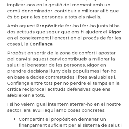
implicar-nos en la gestió del moment amb un
comú denominador, contribuir a millorar allò que
és bo per a les persones, a tots els nivells.
Amb aquest
Propòsit
de fer-ho i fer-ho junts hi ha
dos actituds que segur que ens hi ajuden: el
Rigor
en el coneixement i l'encert en el procés de fer les
coses i, la
Confiança
.
Propòsit en sortir de la zona de confort i apostar
pel canvi si aquest canvi contribueix a millorar la
salut i el benestar de les persones, Rigor en
prendre decisions lluny dels populismes i fer-ho
en base a dades contrastades i fites avaluables i,
Confiança entre tots per no perdre el temps en la
crítica recíproca i actituds defensives que ens
afebleixen a tots.
I si ho veiem igual intentem aterrar-ho en el nostre
sector, ara, avui i aquí amb coses concretes:
Compartint el propòsit en demanar un
finançament suficient per al sistema de salut i