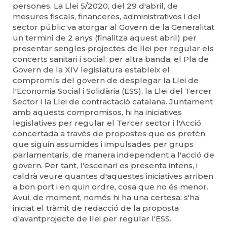
persones. La Llei 5/2020, del 29 d'abril, de
mesures fiscals, financeres, administratives i del
sector públic va atorgar al Govern de la Generalitat
un termini de 2 anys (finalitza aquest abril) per
presentar sengles projectes de llei per regular els
concerts sanitari i social; per altra banda, el Pla de
Govern de la XIV legislatura estableix el
compromís del govern de desplegar la Llei de
l'Economia Social i Solidària (ESS), la Llei del Tercer
Sector i la Llei de contractació catalana. Juntament
amb aquests compromisos, hi ha iniciatives
legislatives per regular el Tercer sector i l'Acció
concertada a través de propostes que es pretén
que siguin assumides i impulsades per grups
parlamentaris, de manera independent a l'acció de
govern. Per tant, l'escenari es presenta intens, i
caldrà veure quantes d'aquestes iniciatives arriben
a bon port i en quin ordre, cosa que no és menor.
Avui, de moment, només hi ha una certesa: s'ha
iniciat el tràmit de redacció de la proposta
d'avantprojecte de llei per regular l'ESS.