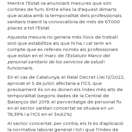
Mentre l'Estat va anunciant mesures que són
cortines de fum. Entre elles la d'aquest dimarts
que acaba amb la temporalitat dels professionals
sanitaris traient la convocatòria de més de 67.000
places a tot l'Estat.
Aquesta mesura no genera més llocs de treball
sinó que estabilitza als que hi ha, i cal tenir en
compte que es refereix només als professionals
que estan en el marc de
l'Estatuto Marco del
personal sanitario de los servicios de salud
i
funcionaris.
En el cas de Catalunya, el Reial Decret Llei 12/2022,
aprovat el 5 de juliol, afectaria a l'ICS, que
precisament és on es donen els índex més alts de
temporalitat (segons dades de la Central de
Balanços del 2019, el percentatge de personal fix
en el sector sanitari concertat se situava en un
76,39% i a l'ICS en el 34,62%).
Al sector concertat, per contra, els hi és d'aplicació
la normativa laboral general i tot i que l'índex de