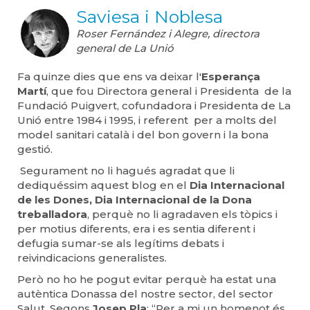
Saviesa i Noblesa
Roser Fernández i Alegre, directora
general de La Unió
Fa quinze dies que ens va deixar l'
Esperança
Martí
, que fou Directora general i Presidenta de la
Fundació Puigvert, cofundadora i Presidenta de La
Unió entre 1984 i 1995, i referent per a molts del
model sanitari català i del bon govern i la bona
gestió.
Segurament no li hagués agradat que li
dediquéssim aquest blog en el
Dia Internacional
de les Dones, Dia Internacional de la Dona
treballadora
, perquè no li agradaven els tòpics i
per motius diferents, era i es sentia diferent i
defugia sumar-se als legítims debats i
reivindicacions generalistes.
Però no ho he pogut evitar perquè ha estat una
autèntica Donassa del nostre sector, del sector
Salut. Segons
Josep Pla
: “Per a mi un homenot és