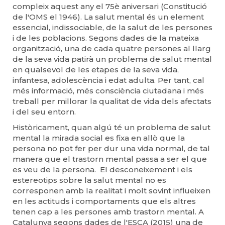
compleix aquest any el 75è aniversari (Constitució
de l'OMS el 1946). La salut mental és un element
essencial, indissociable, de la salut de les persones
i de les poblacions. Segons dades de la mateixa
organització, una de cada quatre persones al llarg
de la seva vida patirà un problema de salut mental
en qualsevol de les etapes de la seva vida,
infantesa, adolescència i edat adulta. Per tant, cal
més informació, més consciència ciutadana i més
treball per millorar la qualitat de vida dels afectats
i del seu entorn.
Històricament, quan algú té un problema de salut
mental la mirada social es fixa en allò que la
persona no pot fer per dur una vida normal, de tal
manera que el trastorn mental passa a ser el que
es veu de la persona. El desconeixement i els
estereotips sobre la salut mental no es
corresponen amb la realitat i molt sovint influeixen
en les actituds i comportaments que els altres
tenen cap a les persones amb trastorn mental. A
Catalunya segons dades de l'ESCA (2015) una de