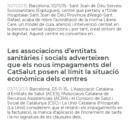
10/11/2015
Barcelona, 10/11/15.- Sant Joan de Déu Serveis
Sociosanitaris (Esplugues), centre que pertany a l'Orde
Hospitalari Sant Joan de Déu Província d'Aragó-Sant
Rafael, acaba de rebre l'acreditació de la norma Libera
Care, un model de cura, atenció i intervenció centrat en
la persona i sense subjeccions i, per tant, creat entorn de
la dignitat. Aquest centre es converteix en...
Les associacions d’entitats
sanitàries i socials adverteixen
que els nous impagaments del
CatSalut posen al límit la situació
econòmica dels centres
03/11/2015
Barcelona, 03-11-15-. L'Associació Catalana
d'Entitats de Salut (ACES), l'Associació Catalana de
Recursos Assistencials (ACRA) i el Consorci de Salut i
Social de Catalunya (CSC) i La Unió Catalana d'Hospitals
(La Unió) considerem que el retard i els impagaments en
la facturació, la manca d'aplicació de l'increment de tarifa
i la no signatura de les clàusules dels...