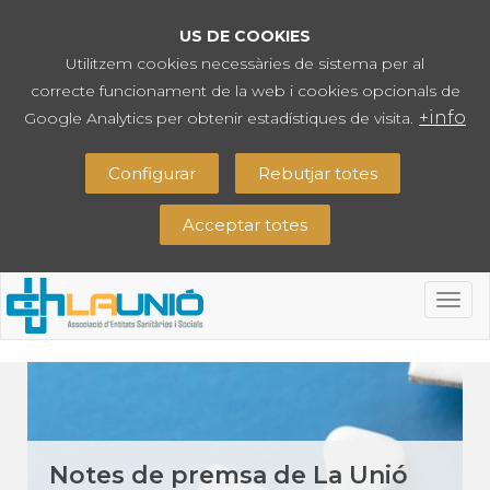
US DE COOKIES
Utilitzem cookies necessàries de sistema per al
correcte funcionament de la web i cookies opcionals de
+info
Google Analytics per obtenir estadístiques de visita.
Configurar
Rebutjar totes
Acceptar totes
Togg
navig
Notes de premsa de La Unió