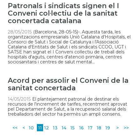
Patronals i sindicats signen el I
Conveni col·lectiu de la sanitat
concertada catalana
28/05/2015
(Barcelona, 28-05-15)-. Aquesta tarda, les
organitzacions empresarials Unió Catalana d'Hospitals, el
Consorci de Salut i Social de Catalunya i l'Associació
Catalana d'Entitats de Salut i els sindicats CCOO, UGT i
SATSE han signat el I Conveni col·lectiu de treball dels
hospitals d'aguts, centres d'atenció primària, centres
sociosanitaris i centres de salut mental...
Acord per assolir el Conveni de la
sanitat concertada
14/05/2015
El plantejament patronal de destinar els
recursos de l'increment de tarifes, recentment aprovat
pel Departament de Salut, a la recuperació salarial dels
treballadors del sector ha permès un ampli consens.
<<
<
10
11
12
13
14
15
16
17
18
19
>
>>