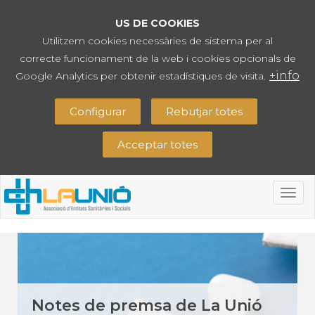
US DE COOKIES
Utilitzem cookies necessàries de sistema per al
correcte funcionament de la web i cookies opcionals de
+info
Google Analytics per obtenir estadístiques de visita.
Configurar
Rebutjar totes
Acceptar totes
Togg
navig
Notes de premsa de La Unió