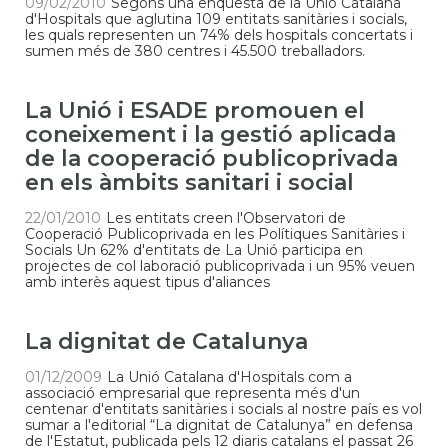
09/02/2010
Segons una enquesta de la Unió Catalana
d'Hospitals que aglutina 109 entitats sanitàries i socials,
les quals representen un 74% dels hospitals concertats i
sumen més de 380 centres i 45.500 treballadors.
La Unió i ESADE promouen el
coneixement i la gestió aplicada
de la cooperació publicoprivada
en els àmbits sanitari i social
22/01/2010
Les entitats creen l'Observatori de
Cooperació Publicoprivada en les Polítiques Sanitàries i
Socials Un 62% d'entitats de La Unió participa en
projectes de col laboració publicoprivada i un 95% veuen
amb interès aquest tipus d'aliances
La dignitat de Catalunya
01/12/2009
La Unió Catalana d'Hospitals com a
associació empresarial que representa més d'un
centenar d'entitats sanitàries i socials al nostre país es vol
sumar a l'editorial “La dignitat de Catalunya” en defensa
de l'Estatut, publicada pels 12 diaris catalans el passat 26