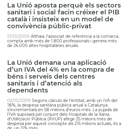
La Unió aposta perquè els sectors
sanitari i social facin créixer el PIB
català i insisteix en un model de
convivència públic-privat
21/10/2009
Althaia, l'associat de referència a la comarca,
compta amb més de 1.800 professionals i genera més
de 26.000 altes hospitalàries anuals.
La Unió demana una aplicació
d’un IVA del 4% en la compra de
béns i serveis dels centres
sanitaris i d’atenció als
dependents
02/10/2009
Segons càlculs de l'entitat, amb un IVA del
18%, la despesa sanitària pública anual a Catalunya
s'incrementarà en 58 milions d'euros més. La pujada de
l'IVA suposarà pel conjunt dels Hospitals de la Xarxa
d'Utilització Pública (XHUP) afegir 25 milions més de
despesa per aquest concepte als 215 milions actuals, és a
dir, un 11% més.