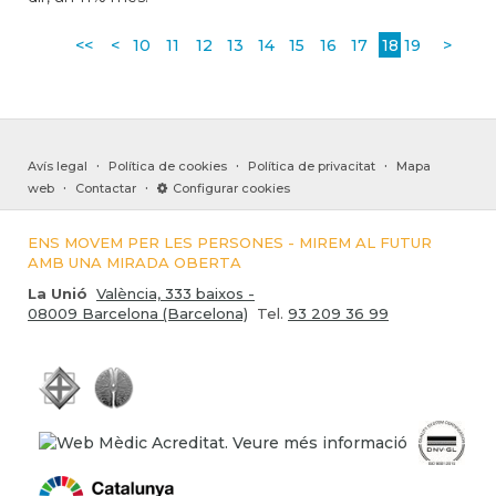
<<
<
10
11
12
13
14
15
16
17
18
19
>
·
·
·
Avís legal
Política de cookies
Política de privacitat
Mapa
·
·
web
Contactar
Configurar cookies
ENS MOVEM PER LES PERSONES - MIREM AL FUTUR
AMB UNA MIRADA OBERTA
La Unió
València, 333 baixos -
08009 Barcelona (Barcelona)
Tel.
93 209 36 99