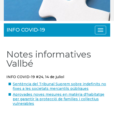
INFO COVID-19
Toggle
navigat
Notes informatives
Vallbé
INFO COVID-19 #24, 14 de juliol
Sentència del Tribunal Suprem sobre indefinits no
fixes a les societats mercantils públiques
Aprovades noves mesures en matèria d'habitatge
per garantir la protecció de families i col·lectius
vulnerables