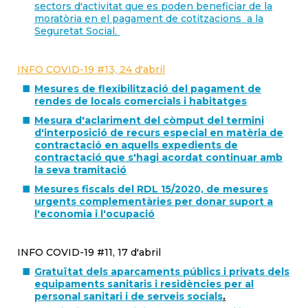
sectors d'activitat que es poden beneficiar de la
moratòria en el pagament de cotitzacions a la
Seguretat Social.
INFO COVID-19 #13, 24 d'abril
Mesures de flexibilització del pagament de
rendes de locals comercials i habitatges
Mesura d'aclariment del còmput del termini
d'interposició de recurs especial en matèria de
contractació en aquells expedients de
contractació que s'hagi acordat continuar amb
la seva tramitació
Mesures fiscals del RDL 15/2020, de mesures
urgents complementàries per donar suport a
l'economia i l'ocupació
INFO COVID-19 #11, 17 d'abril
Gratuïtat dels aparcaments públics i privats dels
equipaments sanitaris i residències per al
personal sanitari i de serveis socials
.