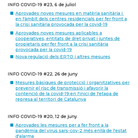
INFO COVID-19 #23, 6 de juliol
Aprovades noves mesures en matèria sanitària i
en l'àmbit dels centres residencials per fer front a
la crisi sanitària provocada per la covid-19
Aprovades noves mesures aplicables a
cooperatives, entitats de dret privat i juntes de
propietaris per fer front a la crisi sanitària
provocada per la covid-19
Nova regulació dels ERTO i altres mesures
INFO COVID-19 #22, 26 de juny
Mesures bàsiques de protecció i organitzatives per
prevenir el risc de transmissió i afavorir la
contenció de la covid-19 en l'inici de l'etapa de
represa al territori de Catalunya
INFO COVID-19 #20, 12 de juny
Aprovades les mesures per a fer front a la
pandèmia del virus sars-cov-2 més enllà de l'estat
d'alarma