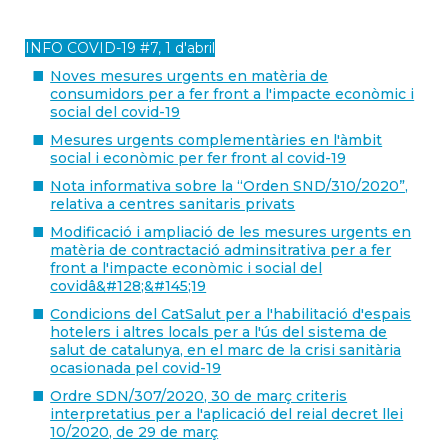
INFO COVID-19 #7, 1 d'abril
Noves mesures urgents en matèria de
consumidors per a fer front a l'impacte econòmic i
social del covid-19
Mesures urgents complementàries en l'àmbit
social i econòmic per fer front al covid-19
Nota informativa sobre la “Orden SND/310/2020”,
relativa a centres sanitaris privats
Modificació i ampliació de les mesures urgents en
matèria de contractació adminsitrativa per a fer
front a l'impacte econòmic i social del
covidâ&#128;&#145;19
Condicions del CatSalut per a l'habilitació d'espais
hotelers i altres locals per a l'ús del sistema de
salut de catalunya, en el marc de la crisi sanitària
ocasionada pel covid-19
Ordre SDN/307/2020, 30 de març criteris
interpretatius per a l'aplicació del reial decret llei
10/2020, de 29 de març