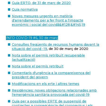
Guia ERTO, de 31 de març de 2020
Guia normativa
Noves mesures urgents en matèria
d'arrendaments per a fer front a l'impacte
econòmic i social del covidâ&#128;&#145;19
INFO COVID-19 #6, 30 de març
Consultes freqüents de recursos humans davant la
situació del covid -19
, de 30 de març de 2020
Nota sobre el permís retribuït recuperable
(actualització)
Nota sobre el permís retribuït
Comentaris d'urgència a la compareixença del
president del govern
Modificacions en els erte i altres temes
Residències: noves obligacions relacionades amb
l'emergència sanitària provocada pel covid-19
Guia per a possibles ERTE de suspensió de
contractes a conseqüència del coronavirus i els