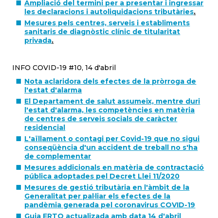
Ampliació del termini per a presentar i ingressar
les declaracions i autoliquidacions tributàries
.
Mesures pels centres, serveis i establiments
sanitaris de diagnòstic clínic de titularitat
privada
.
INFO COVID-19 #10, 14 d'abril
Nota aclaridora dels efectes de la pròrroga de
l'estat d'alarma
El Departament de salut assumeix, mentre duri
l'estat d'alarma, les competències en matèria
de centres de serveis socials de caràcter
residencial
L'aïllament o contagi per Covid-19 que no sigui
conseqüència d'un accident de treball no s'ha
de complementar
Mesures addicionals en matèria de contractació
pública adoptades pel Decret Llei 11/2020
Mesures de gestió tributària en l'àmbit de la
Generalitat per pal·liar els efectes de la
pandèmia generada pel coronavirus COVID-19
Guia ERTO actualizada amb data 14 d'abril