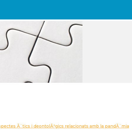
ectes Ã¨tics i deontolÃ²gics relacionats amb la pandÃ¨mia