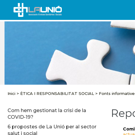
Inici
>
ÈTICA I RESPONSABILITAT SOCIAL
>
Fonts informative
Repo
Com hem gestionat la crisi de la
COVID-19?
6 propostes de La Unió per al sector
Comit
salut i social
actua