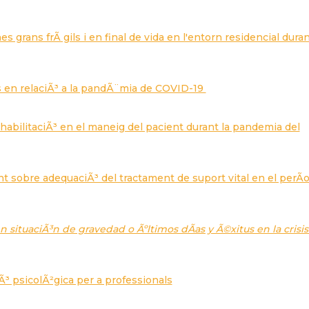
es grans frÃ gils i en final de vida en l'entorn residencial duran
 en relaciÃ³ a la pandÃ¨mia de COVID-19
habilitaciÃ³ en el maneig del pacient durant la pandemia del
 sobre adequaciÃ³ del tractament de suport vital en el perÃ­
 situaciÃ³n de gravedad o Ãºltimos dÃ­as y Ã©xitus en la crisis
³ psicolÃ²gica per a professionals