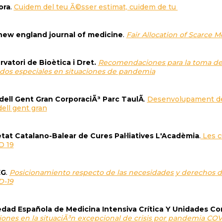
ora
.
Cuidem del teu Ã©sser estimat, cuidem de tu
new england journal of medicine
.
Fair Allocation of Scarce M
vatori de Bioètica i Dret.
Recomendaciones para la toma de 
dos especiales en situaciones de pandemia
ell Gent Gran CorporaciÃ³ Parc TaulÃ­
.
Desenvolupament de 
ell gent gran
tat Catalano-Balear de Cures Pal·liatives L'Acadèmia
.
Les c
D 19
EG
.
Posicionamiento respecto de las necesidades y derechos d
D-19
dad Española de Medicina Intensiva Crítica Y Unidades Co
iones en la situaciÃ³n excepcional de crisis por pandemia CO