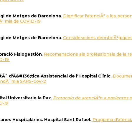
egi de Metges de Barcelona
.
Dignificar l'atenciÃ³ a les person
Ã¨mia de COVID-19
egi de Metges de Barcelona
.
Consideracions deontolÃ²giques
ració Fisiogestión
.
Recomanacions als professionals de la re
D-19
Ã¨ d'Ã&#136;tica Assistencial de l'Hospital Clínic.
Document
andÃ¨mia SARS-CoV-2
tal Universitario la Paz
.
Protocolo de atenciÃ³n a pacientes en
D-19
nes Hospitalàries. Hospital Sant Rafael.
Programa d'atenciÃ