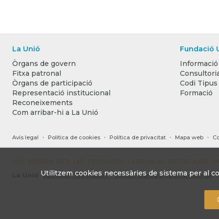
La Unió
Fundació 
Òrgans de govern
Informació
Fitxa patronal
Consultoria
Òrgans de participació
Codi Tipus
Representació institucional
Formació
Reconeixements
Com arribar-hi a La Unió
·
·
·
·
Avís legal
Política de cookies
Política de privacitat
Mapa web
Co
ENS MOVEM PER LES PERSONES - MIREM AL FUTUR AMB 
Utilitzem cookies necessàries de sistema per al co
La Unió
València, 333 baixos - 08009 Barcelona (Barcelona)
T