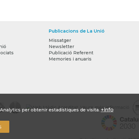
Publicacions de La Unió
Missatger
nió
Newsletter
ociats
Publicació Referent
Memories i anuaris
+info
nalytics per obtenir estadístiques de visita.
s