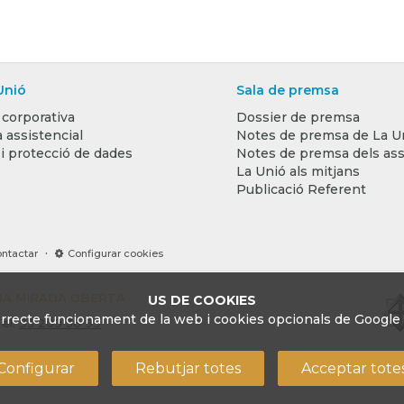
Unió
Sala de premsa
 corporativa
Dossier de premsa
 assistencial
Notes de premsa de La U
 i protecció de dades
Notes de premsa dels ass
La Unió als mitjans
Publicació Referent
·
ntactar
Configurar cookies
UNA MIRADA OBERTA
US DE COOKIES
rrecte funcionament de la web i cookies opcionals de Google A
el.
93 209 36 99
Configurar
Rebutjar totes
Acceptar tote