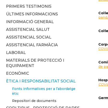
PRIMERS TESTIMONIS
Col·l
ÚLTIMES INFORMACIONS
pand
INFORMACIÓ GENERAL
ASSISTENCIAL SALUT
Col·l
ASSISTENCIAL SOCIAL
Corpo
ASSISTENCIAL FARMÀCIA
COVI
LABORAL
MATERIALS DE PROTECCIÓ I
Comit
EQUIPAMENT
de p
ECONÒMIC
Hospi
ÈTICA I RESPONSABILITAT SOCIAL
COVI
Fonts informatives per a l’abordatge
ètic
Germa
Repositori de documents