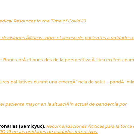
edical Resources in the Time of Covid-19
decisiones Ã©ticas sobre el acceso de pacientes a unidades 
Bones prÃ ctiques des de la perspectiva Ã¨tica en l'equipa
ures pal·liatives durant una emergÃ¨ncia de salut – pandÃ¨mi
el paciente mayor en la situaciÃ³n actual de pandemia por
ronarias (Semicyuc)
.
Recomendaciones Ã©ticas para la toma 
VID-19 en las unidades de cuidados intensivos