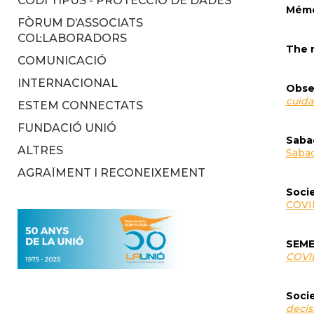
CODI TIPUS - PROTECCIÓ DE DADES
Mém
FÒRUM D’ASSOCIATS
COL·LABORADORS
The 
COMUNICACIÓ
INTERNACIONAL
Obser
cuida
ESTEM CONNECTATS
FUNDACIÓ UNIÓ
Sabad
ALTRES
Sabad
AGRAÏMENT I RECONEIXEMENT
Socie
COVI
SEM
COVI
Socie
decis