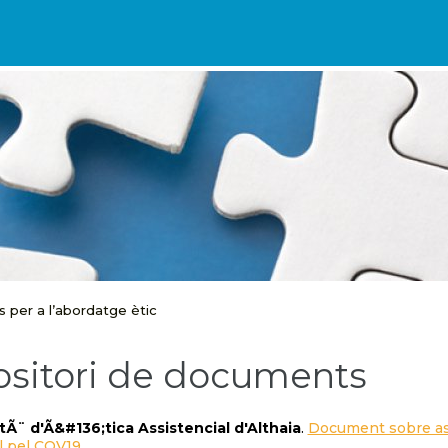
s per a l’abordatge ètic
sitori de documents
Ã¨ d'Ã&#136;tica Assistencial d'Althaia
.
Document sobre asp
l pel COV19